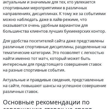
актуальным и значимым для тех, кто увлекается
спортивными мероприятиями в различных
направлениях, дисциплинах. К тому же за событиями
можно наблюдать даже в лайв-режиме, что
оказывается очень удобным вариантом для
большинства клиентов лучших букмекерских контор.
Для удобства посетителей сайта даже представлены
различные спортивные дисциплины, разделенные на
тематические категории. Это позволяет с легкостью
найти именно тот матч, который может быть
интересным для предстоящего совершения ставок
на разные спортивные события.
Актуальные и правдивые сведения, представленные
на сайте, повышают шансы на успешное совершение
различных ставок.
Основные рекомендации по