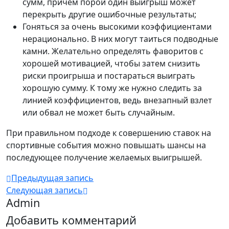
сумм, причем порой один выигрыш может
перекрыть другие ошибочные результаты;
Гоняться за очень высокими коэффициентами
нерационально. В них могут таиться подводные
камни. Желательно определять фаворитов с
хорошей мотивацией, чтобы затем снизить
риски проигрыша и постараться выиграть
хорошую сумму. К тому же нужно следить за
линией коэффициентов, ведь внезапный взлет
или обвал не может быть случайным.
При правильном подходе к совершению ставок на
спортивные события можно повышать шансы на
последующее получение желаемых выигрышей.
Предыдущая запись
Следующая запись
Admin
Добавить комментарий