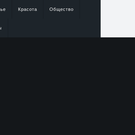
вье
Красота
Общество
ы