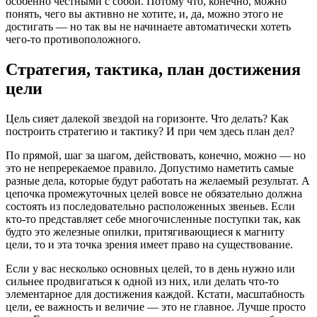
особенно честными с собой. Потому что, конечно, можно
понять, чего вы активно не хотите, и, да, можно этого не
достигать — но так вы не начинаете автоматически хотеть
чего-то противоположного.
Стратегия, тактика, план достижения
цели
Цель сияет далекой звездой на горизонте. Что делать? Как
построить стратегию и тактику? И при чем здесь план дел?
По прямой, шаг за шагом, действовать, конечно, можно — но
это не непререкаемое правило. Допустимо наметить самые
разные дела, которые будут работать на желаемый результат. А
цепочка промежуточных целей вовсе не обязательно должна
состоять из последовательно расположенных звеньев. Если
кто-то представляет себе многочисленные поступки так, как
будто это железные опилки, притягивающиеся к магниту
цели, то и эта точка зрения имеет право на существование.
Если у вас несколько основных целей, то в день нужно или
сильнее продвигаться к одной из них, или делать что-то
элементарное для достижения каждой. Кстати, масштабность
цели, ее важность и величие — это не главное. Лучше просто