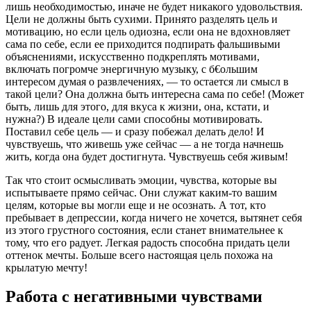
лишь необходимостью, иначе не будет никакого удовольствия.
Цели не должны быть сухими. Принято разделять цель и
мотивацию, но если цель одиозна, если она не вдохновляет
сама по себе, если ее приходится подпирать фальшивыми
объяснениями, искусственно подкреплять мотивами,
включать погромче энергичную музыку, с б€oльшим
интересом думая о развлечениях, — то остается ли смысл в
такой цели? Она должна быть интересна сама по себе! (Может
быть, лишь для этого, для вкуса к жизни, она, кстати, и
нужна?) В идеале цели сами способны мотивировать.
Поставил себе цель — и сразу побежал делать дело! И
чувствуешь, что живешь уже сейчас — а не тогда начнешь
жить, когда она будет достигнута. Чувствуешь себя живым!
Так что стоит осмысливать эмоции, чувства, которые вы
испытываете прямо сейчас. Они служат каким-то вашим
целям, которые вы могли еще и не осознать. А тот, кто
пребывает в депрессии, когда ничего не хочется, вытянет себя
из этого грустного состояния, если станет внимательнее к
тому, что его радует. Легкая радость способна придать цели
оттенок мечты. Больше всего настоящая цель похожа на
крылатую мечту!
Работа с негативными чувствами