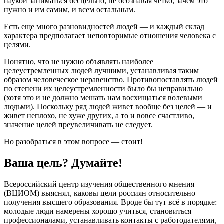
наукой заниматься бесцельно, не осознавая четко, зачем это
нужно и им самим, и всем остальным.
Есть еще много разновидностей людей — и каждый склад
характера предполагает неповторимые отношения человека с
целями.
Понятно, что не нужно объявлять наиболее
целеустремленных людей лучшими, устанавливая таким
образом человеческое неравенство. Противопоставлять людей
по степени их целеустремленности было бы неправильно
(хотя это и не должно мешать нам восхищаться волевыми
людьми). Поскольку ряд людей живет вообще без целей — и
живет неплохо, не хуже других, а то и вовсе счастливо,
значение целей преувеличивать не следует.
Но разобраться в этом вопросе — стоит!
Ваша цель? Думайте!
Всероссийский центр изучения общественного мнения
(ВЦИОМ) выяснял, каковы цели россиян относительно
получения высшего образования. Вроде бы тут всё в порядке:
молодые люди намерены хорошо учиться, становиться
профессионалами, устанавливать контакты с работодателями,