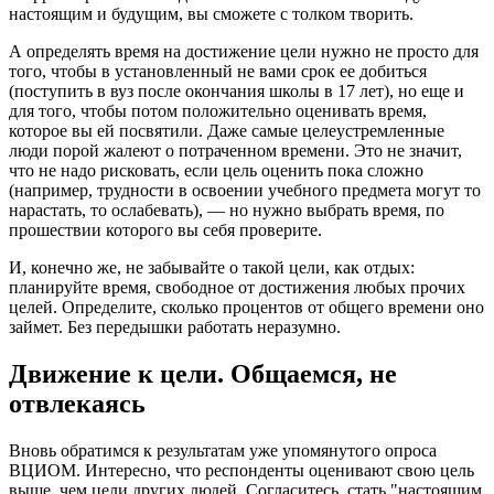
настоящим и будущим, вы сможете с толком творить.
А определять время на достижение цели нужно не просто для
того, чтобы в установленный не вами срок ее добиться
(поступить в вуз после окончания школы в 17 лет), но еще и
для того, чтобы потом положительно оценивать время,
которое вы ей посвятили. Даже самые целеустремленные
люди порой жалеют о потраченном времени. Это не значит,
что не надо рисковать, если цель оценить пока сложно
(например, трудности в освоении учебного предмета могут то
нарастать, то ослабевать), — но нужно выбрать время, по
прошествии которого вы себя проверите.
И, конечно же, не забывайте о такой цели, как отдых:
планируйте время, свободное от достижения любых прочих
целей. Определите, сколько процентов от общего времени оно
займет. Без передышки работать неразумно.
Движение к цели. Общаемся, не
отвлекаясь
Вновь обратимся к результатам уже упомянутого опроса
ВЦИОМ. Интересно, что респонденты оценивают свою цель
выше, чем цели других людей. Согласитесь, стать "настоящим