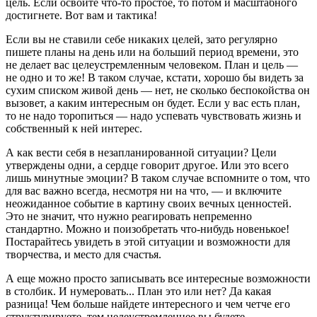
цель. Если освоите что-то простое, то потом и масштабного
достигнете. Вот вам и тактика!
Если вы не ставили себе никаких целей, зато регулярно
пишете планы на день или на больший период времени, это
не делает вас целеустремленным человеком. План и цель —
не одно и то же! В таком случае, кстати, хорошо бы видеть за
сухим списком живой день — нет, не сколько беспокойства он
вызовет, а каким интересным он будет. Если у вас есть план,
то не надо торопиться — надо успевать чувствовать жизнь и
собственный к ней интерес.
А как вести себя в незапланированной ситуации? Цели
утверждены одни, а сердце говорит другое. Или это всего
лишь минутные эмоции? В таком случае вспомните о том, что
для вас важно всегда, несмотря ни на что, — и включите
неожиданное событие в картину своих вечных ценностей.
Это не значит, что нужно реагировать непременно
стандартно. Можно и поизобретать что-нибудь новенькое!
Постарайтесь увидеть в этой ситуации и возможности для
творчества, и место для счастья.
А еще можно просто записывать все интересные возможности
в столбик. И нумеровать... План это или нет? Да какая
разница! Чем больше найдете интересного и чем четче его
структурируете, тем целеустремленнее вы будете.