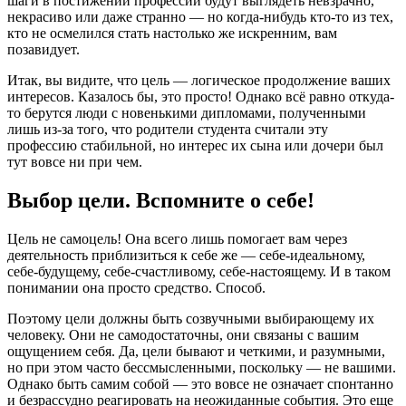
шаги в постижении профессии будут выглядеть невзрачно,
некрасиво или даже странно — но когда-нибудь кто-то из тех,
кто не осмелился стать настолько же искренним, вам
позавидует.
Итак, вы видите, что цель — логическое продолжение ваших
интересов. Казалось бы, это просто! Однако всё равно откуда-
то берутся люди с новенькими дипломами, полученными
лишь из-за того, что родители студента считали эту
профессию стабильной, но интерес их сына или дочери был
тут вовсе ни при чем.
Выбор цели. Вспомните о себе!
Цель не самоцель! Она всего лишь помогает вам через
деятельность приблизиться к себе же — себе-идеальному,
себе-будущему, себе-счастливому, себе-настоящему. И в таком
понимании она просто средство. Способ.
Поэтому цели должны быть созвучными выбирающему их
человеку. Они не самодостаточны, они связаны с вашим
ощущением себя. Да, цели бывают и четкими, и разумными,
но при этом часто бессмысленными, поскольку — не вашими.
Однако быть самим собой — это вовсе не означает спонтанно
и безрассудно реагировать на неожиданные события. Это еще