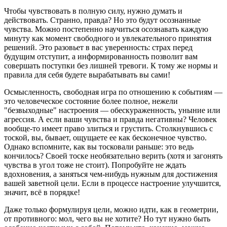
Чтобы чувствовать в полную силу, нужно думать и
действовать. Странно, правда? Но это будут осознанные
чувства. Можно постепенно научиться осознавать каждую
минуту как момент свободного и увлекательного принятия
решений. Это разовьет в вас уверенность: страх перед
будущим отступит, а информированность позволит вам
совершать поступки без лишней тревоги. К тому же нормы и
правила для себя будете вырабатывать вы сами!
Осмысленность, свободная игра по отношению к событиям —
это человеческое состояние более полное, нежели
"безвыходные" настроения — обескураженность, уныние или
агрессия. А если ваши чувства и правда негативны? Человек
вообще-то имеет право злиться и грустить. Столкнувшись с
тоской, вы, бывает, ощущаете ее как бесконечное чувство.
Однако вспомните, как вы тосковали раньше: это ведь
кончилось? Своей тоске необязательно верить (хотя и загонять
чувства в угол тоже не стоит). Попробуйте не ждать
вдохновения, а заняться чем-нибудь нужным для достижения
вашей заветной цели. Если в процессе настроение улучшится,
значит, всё в порядке!
Даже только формулируя цели, можно идти, как в геометрии,
от противного: мол, чего вы не хотите? Но тут нужно быть