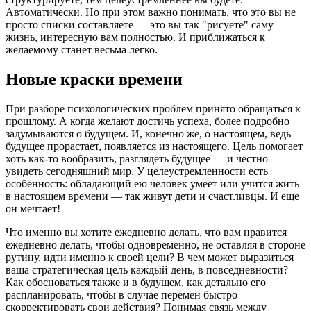
Автоматически. Но при этом важно понимать, что это вы не
просто списки составляете — это вы так "рисуете" саму
жизнь, интересную вам полностью. И приближаться к
желаемому станет весьма легко.
Новые краски времени
При разборе психологических проблем принято обращаться к
прошлому. А когда желают достичь успеха, более подробно
задумываются о будущем. И, конечно же, о настоящем, ведь
будущее прорастает, появляется из настоящего. Цель помогает
хоть как-то вообразить, разглядеть будущее — и честно
увидеть сегодняшний мир. У целеустремленности есть
особенность: обладающий ею человек умеет или учится жить
в настоящем времени — так живут дети и счастливцы. И еще
он мечтает!
Что именно вы хотите ежедневно делать, что вам нравится
ежедневно делать, чтобы одновременно, не оставляя в стороне
рутину, идти именно к своей цели? В чем может выразиться
ваша стратегическая цель каждый день, в повседневности?
Как обосноваться также и в будущем, как детально его
распланировать, чтобы в случае перемен быстро
скорректировать свои действия? Понимая связь между