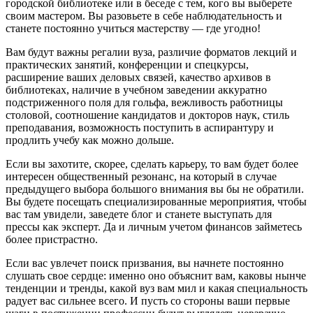
городской библиотеке или в беседе с тем, кого вы выберете
своим мастером. Вы разовьете в себе наблюдательность и
станете постоянно учиться мастерству — где угодно!
Вам будут важны регалии вуза, различие форматов лекций и
практических занятий, конференции и спецкурсы,
расширение ваших деловых связей, качество архивов в
библиотеках, наличие в учебном заведении аккуратно
подстриженного поля для гольфа, вежливость работницы
столовой, соотношение кандидатов и докторов наук, стиль
преподавания, возможность поступить в аспирантуру и
продлить учебу как можно дольше.
Если вы захотите, скорее, сделать карьеру, то вам будет более
интересен общественный резонанс, на который в случае
предыдущего выбора большого внимания вы бы не обратили.
Вы будете посещать специализированные мероприятия, чтобы
вас там увидели, заведете блог и станете выступать для
прессы как эксперт. Да и личным учетом финансов займетесь
более пристрастно.
Если вас увлечет поиск призвания, вы начнете постоянно
слушать свое сердце: именно оно объяснит вам, каковы нынче
тенденции и тренды, какой вуз вам мил и какая специальность
радует вас сильнее всего. И пусть со стороны ваши первые