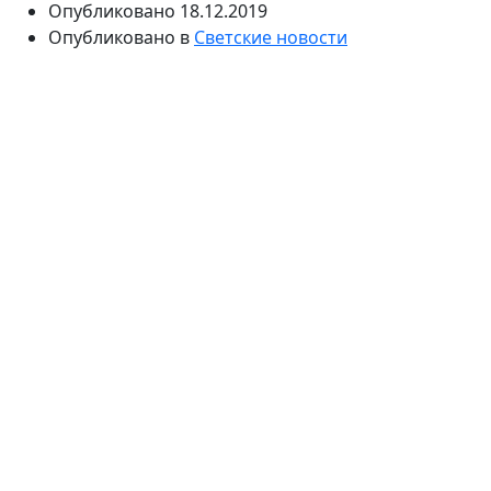
Опубликовано
18.12.2019
Опубликовано в
Светские новости
Путешествия, пожалуй, любят практически все люди.
Это интересный способ увидеть мир, побывать в
различных странах, познакомиться с новыми
людьми и их культурой. Однако, даже путешествуя,
туристы совершают некоторые ошибки, которые
могут испортить отдых и превратить его в отсчет
дней до отъезда домой. Портал
otzyvy-turistov.ru
поможет избежать таких ошибок и расскажет о
самых популярных из них.