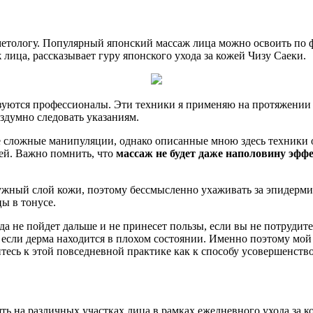
осметологу. Популярный японский массаж лица можно освоить по
 лица, рассказывает гуру японского
ухода за кожей Чизу Саеки.
зуются профессионалы. Эти техники я применяю на протяжении 
ездумно следовать указаниям.
бе сложные манипуляции, однако описанные мною здесь техники 
ней. Важно помнить, что
массаж не будет даже наполовину эфф
жный слой кожи, поэтому бессмысленно ухаживать за эпидермисо
цы в тонусе.
Вода не пойдет дальше и не принесет пользы, если вы не потруди
 если дерма находится в плохом состоянии. Именно поэтому мой 
тесь к этой повседневной практике как к способу усовершенств
 на различных участках лица в рамках ежедневного ухода за к