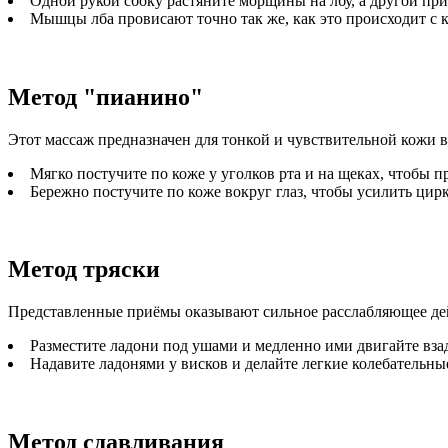
Одной рукой сбоку растяните морщины на лбу, а другой пр
Мышцы лба провисают точно так же, как это происходит с
Метод "пианино"
Этот массаж предназначен для тонкой и чувствительной кожи в о
Мягко постучите по коже у уголков рта и на щеках, чтоб
Бережно постучите по коже вокруг глаз, чтобы усилить ци
Метод тряски
Представленные приёмы оказывают сильное расслабляющее дейс
Разместите ладони под ушами и медленно ими двигайте вза
Надавите ладонями у висков и делайте легкие колебательны
Метод сдавливания