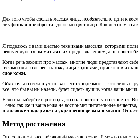
Для того чтобы сделать массаж лица, необязательно идти к к
лимфоток и приобрести здоровый цвет лица. Как делать массаж
Я поделюсь с вами шестью техниками массажа, которыми поль
рекомендую ознакомиться с их предназначением, а не просто б
Когда речь заходит про массаж, многие люди представляют се
руками или разогревать кожу лица ладонями, прислонив их к 
слое кожи.
Обязательно нужно учитывать, что эпидермис — это лишь нару
все, что бы вы ни надели, будет сидеть лучше, когда ваши мыш
Если вы наберёте в рот воды, то она просто там и останется. 
Точно так же и ваша кожа не воспримет питательные вещества,
шлифовке эпидермиса и укреплении дермы и мышц.
Относи
Метод растяжения
Это основной расслабляющий массаж, который можно выполнять