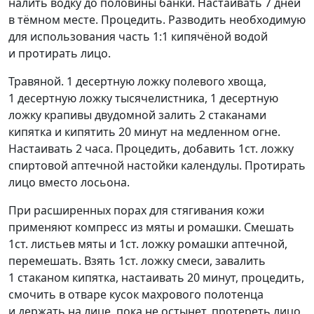
налить водку до половины банки. Настаивать 7 дней
в тёмном месте. Процедить. Разводить необходимую
для использования часть 1:1 кипячёной водой
и протирать лицо.
Травяной. 1 десертную ложку полевого хвоща,
1 десертную ложку тысячелистника, 1 десертную
ложку крапивы двудомной залить 2 стаканами
кипятка и кипятить 20 минут на медленном огне.
Настаивать 2 часа. Процедить, добавить 1ст. ложку
спиртовой аптечной настойки календулы. Протирать
лицо вместо лосьона.
При расширенных порах для стягивания кожи
применяют компресс из мяты и ромашки. Смешать
1ст. листьев мяты и 1ст. ложку ромашки аптечной,
перемешать. Взять 1ст. ложку смеси, завалить
1 стаканом кипятка, настаивать 20 минут, процедить,
смочить в отваре кусок махрового полотенца
и держать на лице, пока не остынет, протереть лицо