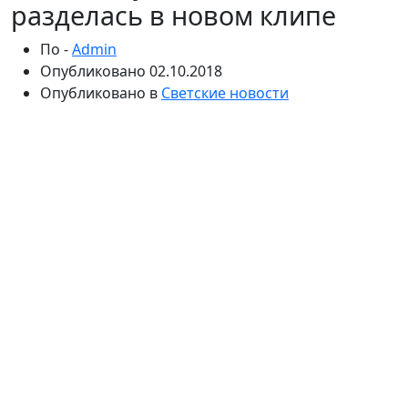
разделась в новом клипе
По -
Admin
Опубликовано
02.10.2018
Опубликовано в
Светские новости
Певица Саша Gradiva выпустила новый клип на
песню Hollywood Hills, который на западе уже успел
взять престижную премию. Сама артистка
признается, что хит родился практически случайно,
но быстро запал ей в сердце.
Певица Саша Gradiva смогла исполнить мечту
миллионов девчонок по всему миру: она еще в 2000-
х переехала в Лос-Анджелес и построила там