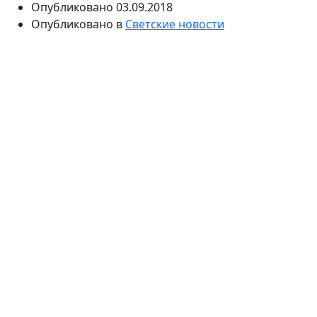
Опубликовано
03.09.2018
Опубликовано в
Светские новости
Певица не смогла выступить в Одинцово. Как
сообщил глава района Андрей Иванов, из-за
поднявшейся температуры Ирина Аллегрова была
вынуждена отменить свои номера. Поклонники
обеспокоены состоянием кумира.
В Одинцово накануне прошел день города. В списке
приглашенных гостей были Ирина Аллегрова и
Анастасия Стоцкая. Однако выступление
императрицы российской эстрады было отменено.
Глава Одинцовского района Алексей Иванов
объяснил, что императрица была вынуждена