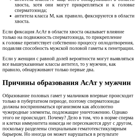
хвоста, хотя они могут прикрепляться и к головке
сперматозоида;
антитела класса M, как правило, фиксируются в области
хвоста.
Если фиксация АсАт в области хвоста оказывает влияние
только на подвижность сперматозоида, то прикрепление
к головке препятствует собственно процессу оплодотворения,
подавляя способность мужской половой гаметы к пенетрации.
Если у женщин с равной долей вероятности могут выявляться
все вышеуказанные классы антител, то у мужчин, как
правило, обнаруживают только первые два.
Причины образования АсАт у мужчин
Образование половых гамет у мальчиков впервые происходит
только в пубертатном периоде, поэтому сперматозоиды
должны восприниматься организмом как абсолютно
чужеродные элементы, подлежащие уничтожению. Однако
этого не происходит. Почему? Дело в том, что в норме сперма
и клетки иммунитета никогда не пересекаются друг с другом,
поскольку разделены специальным гематотекстикулярным
барьером. Но иногда он может нарушаться в результате