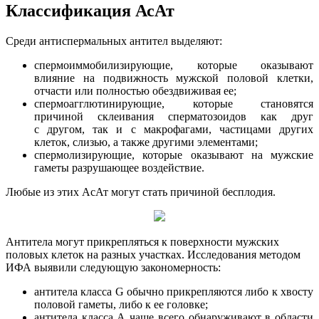
Классификация АсАт
Среди антиспермальных антител выделяют:
спермоиммобилизирующие, которые оказывают
влияние на подвижность мужской половой клетки,
отчасти или полностью обездвиживая ее;
спермоагглютинирующие, которые становятся
причиной склеивания сперматозоидов как друг
с другом, так и с макрофагами, частицами других
клеток, слизью, а также другими элементами;
спермолизирующие, которые оказывают на мужские
гаметы разрушающее воздействие.
Любые из этих АсАт могут стать причиной бесплодия.
Антитела могут прикрепляться к поверхности мужских
половых клеток на разных участках. Исследования методом
ИФА выявили следующую закономерность:
антитела класса G обычно прикрепляются либо к хвосту
половой гаметы, либо к ее головке;
антитела класса А чаще всего обнаруживают в области