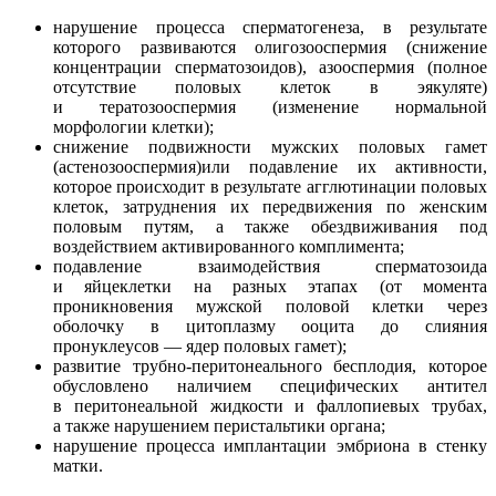
нарушение процесса сперматогенеза, в результате
которого развиваются олигозооспермия (снижение
концентрации сперматозоидов), азооспермия (полное
отсутствие половых клеток в эякуляте)
и тератозооспермия (изменение нормальной
морфологии клетки);
снижение подвижности мужских половых гамет
(астенозооспермия)или подавление их активности,
которое происходит в результате агглютинации половых
клеток, затруднения их передвижения по женским
половым путям, а также обездвиживания под
воздействием активированного комплимента;
подавление взаимодействия сперматозоида
и яйцеклетки на разных этапах (от момента
проникновения мужской половой клетки через
оболочку в цитоплазму ооцита до слияния
пронуклеусов — ядер половых гамет);
развитие трубно-перитонеального бесплодия, которое
обусловлено наличием специфических антител
в перитонеальной жидкости и фаллопиевых трубах,
а также нарушением перистальтики органа;
нарушение процесса имплантации эмбриона в стенку
матки.