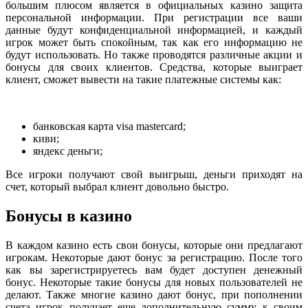
большим плюсом является в официальных казино защита
персональной информации. При регистрации все ваши
данные будут конфиденциальной информацией, и каждый
игрок может быть спокойным, так как его информацию не
будут использовать. Но также проводятся различные акции и
бонусы для своих клиентов. Средства, которые выиграет
клиент, сможет вывести на такие платежные системы как:
банковская карта visa mastercard;
киви;
яндекс деньги;
Все игроки получают свой выигрыш, деньги приходят на
счет, который выбрал клиент довольно быстро.
Бонусы в казино
В каждом казино есть свои бонусы, которые они предлагают
игрокам. Некоторые дают бонус за регистрацию. После того
как вы зарегистрируетесь вам будет доступен денежный
бонус. Некоторые такие бонусы для новых пользователей не
делают. Также многие казино дают бонус, при пополнении
счета игрок получает еще дополнительную сумму к своим