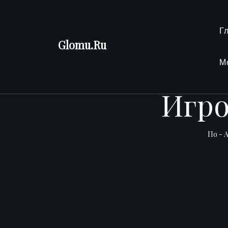
Перейти
к
Г
содержимому
Glomu.Ru
М
Игро
По -
A