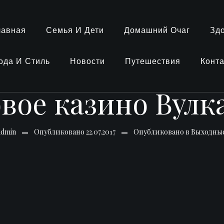
лавная
Семья И Дети
Домашний Очаг
Зд
ода И Стиль
Новости
Путешествия
Конт
вое казино Вулка
dmin
Опубликовано
22.07.2017
Опубликовано в
Выходны