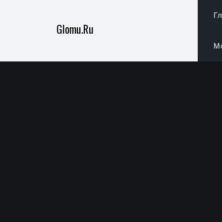
Перейти
Г
к
Glomu.Ru
содержимому
М