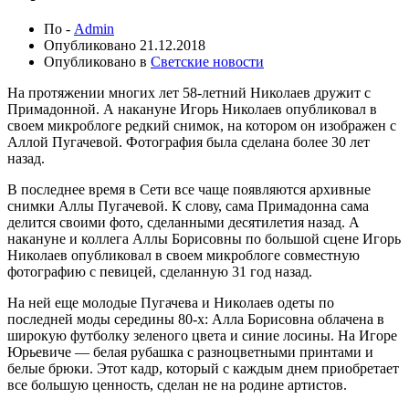
По -
Admin
Опубликовано
21.12.2018
Опубликовано в
Светские новости
На протяжении многих лет 58-летний Николаев дружит с
Примадонной. А накануне Игорь Николаев опубликовал в
своем микроблоге редкий снимок, на котором он изображен с
Аллой Пугачевой. Фотография была сделана более 30 лет
назад.
В последнее время в Сети все чаще появляются архивные
снимки Аллы Пугачевой. К слову, сама Примадонна сама
делится своими фото, сделанными десятилетия назад. А
накануне и коллега Аллы Борисовны по большой сцене Игорь
Николаев опубликовал в своем микроблоге совместную
фотографию с певицей, сделанную 31 год назад.
На ней еще молодые Пугачева и Николаев одеты по
последней моды середины 80-х: Алла Борисовна облачена в
широкую футболку зеленого цвета и синие лосины. На Игоре
Юрьевиче — белая рубашка с разноцветными принтами и
белые брюки. Этот кадр, который с каждым днем приобретает
все большую ценность, сделан не на родине артистов.