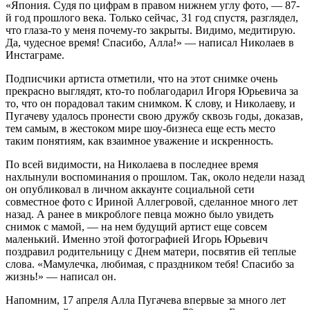
«Япония. Судя по цифрам в правом нижнем углу фото, — 87-
й год прошлого века. Только сейчас, 31 год спустя, разглядел,
что глаза-то у меня почему-то закрыты. Видимо, медитирую.
Да, чудесное время! Спасибо, Алла!» — написал Николаев в
Инстаграме.
Подписчики артиста отметили, что на этот снимке очень
прекрасно выглядят, кто-то поблагодарил Игоря Юрьевича за
то, что он порадовал таким снимком. К слову, и Николаеву, и
Пугачеву удалось пронести свою дружбу сквозь годы, доказав,
тем самым, в жестоком мире шоу-бизнеса еще есть место
таким понятиям, как взаимное уважение и искренность.
По всей видимости, на Николаева в последнее время
нахлынули воспоминания о прошлом. Так, около недели назад
он опубликовал в личном аккаунте социальной сети
совместное фото с Ириной Аллегровой, сделанное много лет
назад. А ранее в микроблоге певца можно было увидеть
снимок с мамой, — на нем будущий артист еще совсем
маленький. Именно этой фотографией Игорь Юрьевич
поздравил родительницу с Днем матери, посвятив ей теплые
слова. «Мамулечка, любимая, с праздником тебя! Спасибо за
жизнь!» — написал он.
Напомним, 17 апреля Алла Пугачева впервые за много лет