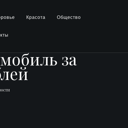
оровье
Красота
Общество
акты
мобиль за
блей
вости