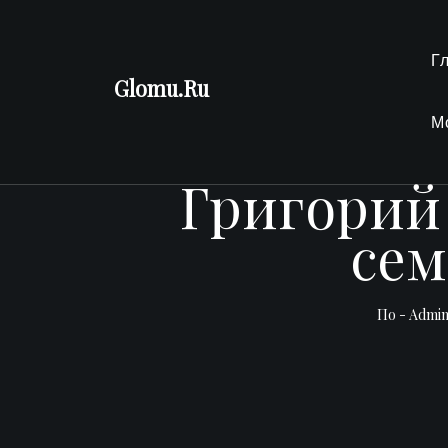
Перейти
к
Г
содержимому
Glomu.Ru
М
Григорий
сем
По -
Admi