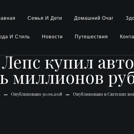
лавная
Семья И Дети
Домашний Очаг
Зд
ода И Стиль
Новости
Путешествия
Конт
 Лепс купил авто
ь миллионов ру
n
Опубликовано
30.09.2018
Опубликовано в
Светские но