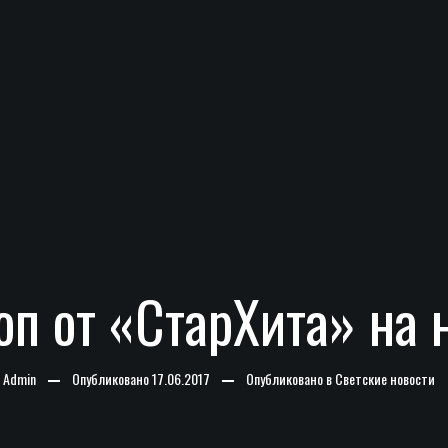
оп от «СтарХита» на
-
Admin
Опубликовано
17.06.2017
Опубликовано в
Светские новости