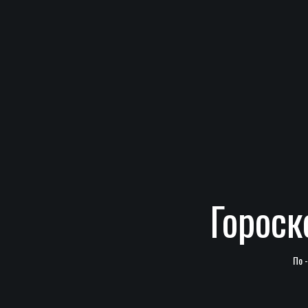
Гороск
По 