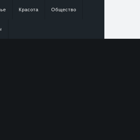
вье
Красота
Общество
ы