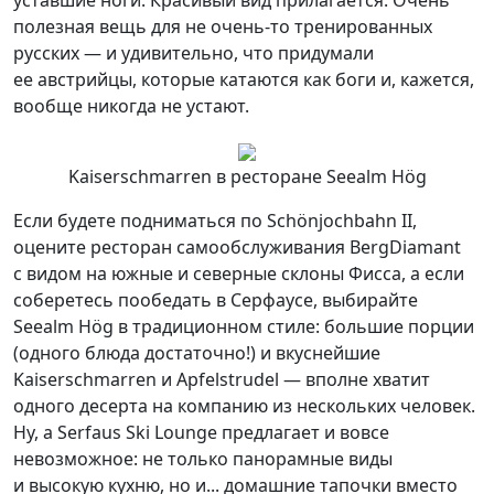
уставшие ноги. Красивый вид прилагается. Очень
полезная вещь для не очень-то тренированных
русских — и удивительно, что придумали
ее австрийцы, которые катаются как боги и, кажется,
вообще никогда не устают.
Kaiserschmarren в ресторане Seealm Hög
Если будете подниматься по Schönjochbahn II,
оцените ресторан самообслуживания BergDiamant
с видом на южные и северные склоны Фисса, а если
соберетесь пообедать в Серфаусе, выбирайте
Seealm Hög в традиционном стиле: большие порции
(одного блюда достаточно!) и вкуснейшие
Kaiserschmarren и Apfelstrudel — вполне хватит
одного десерта на компанию из нескольких человек.
Ну, а Serfaus Ski Lounge предлагает и вовсе
невозможное: не только панорамные виды
и высокую кухню, но и... домашние тапочки вместо