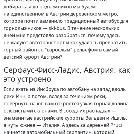
добираться до подъемников мы будем
на единственном в Австрии деревенском метро,
которое почти заменило традиционный автобус для
горнолыжников — ski-bus. В течение нескольких
дней мне предстояло разобраться, почему здесь
не жалуют автотранспорт и как удалось превратить
горный район со "взрослым" рельефом в самый
детский курорт Австрии?
Серфаус-Фисс-Ладис, Австрия: как
это устроено
Если ехать из Инсбрука по автобану на запад вдоль
реки Инн, а потом, вслед за течением реки,
повернуть на юг, вам откроется узкая горная долина
с лесистыми склонами. В соседних распадках —
знаменитые австрийские курорты Зёльден и Ишгль,
а чуть южнее — Италия. А здесь за деревней Prutz
начнется автомобильный серпантин, который