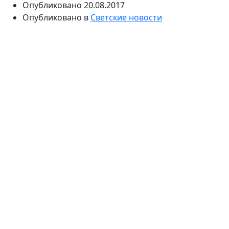
Опубликовано
20.08.2017
Опубликовано в
Светские новости
Сегодня в Чечне отменили соревнования по
смешанным единоборствам. 19 августа спортсмены
разбились в автомобильной катастрофе. Двое
пассажиров скончались, а троим пострадавшим
удалось выжить.
19 августа в столице Чечни Грозном в результате
дорожно-транспортного происшествия скончались
два спортсмена - Мансур Денилханов и Арсен
Каракетов. Молодые люди занимались смешанным
единоборствами. Пока детали происшедшего не
сообщаются. Известно, что в ДТП пострадали и