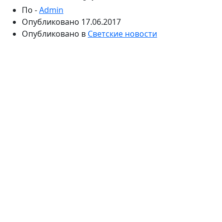
По -
Admin
Опубликовано
17.06.2017
Опубликовано в
Светские новости
Прошлая неделя отметилась двумя ньюсмейкерами,
имеющими непосредственное отношение к ТВ.
Сначала у меня в программе проверился на
детекторе лжи тележурналист Дмитрий Шепелев. Он
мужественно отвечал на острые вопросы
поклонников его гражданской жены, не уклонившись
и от ответа на главный вопрос: «Куда пропали 20
миллионов, собранные Русфондом на лечение
Жанны Фриске?» Второй героиней, оттянувшей пиар-
одеяло на себя, стала Дана Борисова.