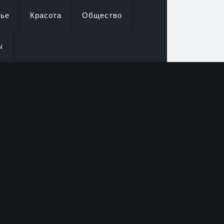
вье
Красота
Общество
ы