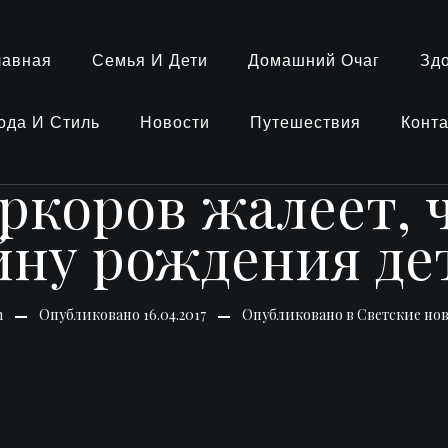
лавная
Семья И Дети
Домашний Очаг
Зд
ода И Стиль
Новости
Путешествия
Конт
коров жалеет, 
йну рождения де
n
Опубликовано
16.04.2017
Опубликовано в
Светские но