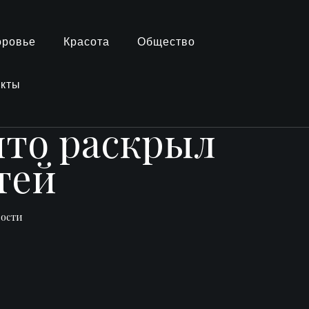
оровье
Красота
Общество
акты
что раскрыл
тей
вости