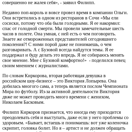
совершенно не жалея себя», - заявил Филипп.
Недавно поп-король и вовсе провел время в компании Ольги.
Они встретились в одном из ресторанов в Сочи «Мы ели
сосиски, потому что оба были голодными. Я ее накормил:
спас от голодной смерти. Мы провели замечательные шесть
часов в полете. Она умная, с ней есть о чем поговорить.
Знаете же отмороженных представителей сегодняшнего
поколения?! С ними порой даже не понимаешь, о чем
разговаривать. А с Бузовой всегда найдутся темы. Я ее
поддержал и буду делать это впредь. Я не собираюсь менять
свое мнение. Мне с Бузовой комфортно!» - поделился певец
своим мнением с журналистами.
По словам Киркорова, вторая работящая девушка в
российском шоу-бизнесе – это Виктория Лопырева. Она
добилась многого сама, а теперь является послом Чемпионата
Мира по футболу. Из-за активной деятельности Виктория
двже не может проводить много времени с женихом,
Николаем Басковым.
Филипп Киркоров признается, что иногда ему приходится
преодолевать себя и выступать, даже если у него проблемы со
здоровьем. «Бывает, встаешь и понимаешь: вот уже коленочка
скрипит, головка болит. Но я – артист и не должен обращать