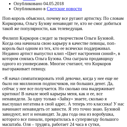
Опубликовано
04.05.2018
Опубликовано в
Светские новости
Поп-король объяснил, почему все ругают артистку. По словам
Киркорова, Ольгу Бузову ненавидят те, кто не смог добиться
такой же популярности, как телеведущая.
Филипп Киркоров следит за творчеством Ольги Бузовой.
Когда она начинала свою карьеру в качестве певицы, поп-
король был одним из тех, кто ее всячески поддерживал.
Недавно артист выпустил клип «Цвет настроения синий», в
котором снялась Ольга Бузова. Она сыграла продавщицу
одного из универсамов. Многие считают, что Киркоров
выгораживает певицу.
«Я начал симпатизировать этой девочке, когда у нее еще не
было ни миллионов подписчиков, ни больших денег. Да,
сейчас у нее все получается. Но сколько она выдерживает
критики! В начале моей карьеры меня, как и ее, все
ненавидели. За одну только «Зайку» знаете, сколько я
выслушал негатива в свой адрес. А теперь это классика! У нас
начинают ненавидеть от зависти. Я это точно знаю. Бузовой
завидуют, вот и ненавидят. За два года она из воробушка,
которого все пинали, превратилась в суперзвезду большого
масштаба. Оля – трудяга, работает 24 часа в сутки,