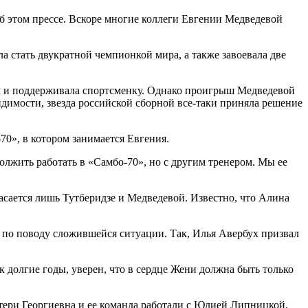
б этом прессе. Вскоре многие коллеги Евгении Медведевой
а стать двукратной чемпионкой мира, а также завоевала две
дом и поддерживала спортсменку. Однако проигрыш Медведевой
димости, звезда российской сборной все-таки приняла решение
0», в котором занимается Евгения.
олжить работать в «Самбо-70», но с другим тренером. Мы ее
асается лишь Тутберидзе и Медведевой. Известно, что Алина
 по поводу сложившейся ситуации. Так, Илья Авербух призвал
 долгие годы, уверен, что в сердце Жени должна быть только
тери Георгиевна и ее команда работали с Юлией Липницкой,