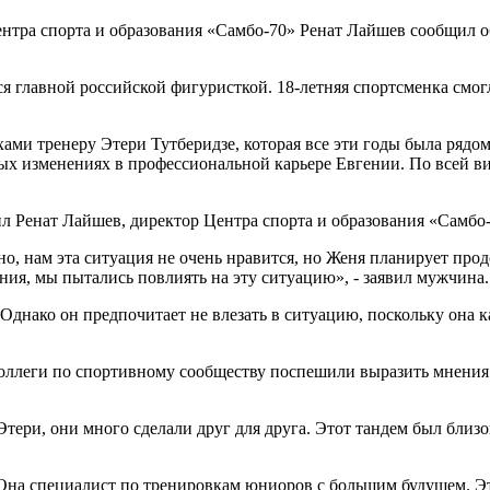
ентра спорта и образования «Самбо-70» Ренат Лайшев сообщил о
я главной российской фигуристкой. 18-летняя спортсменка смогл
хами тренеру Этери Тутберидзе, которая все эти годы была ря
ых изменениях в профессиональной карьере Евгении. По всей ви
 Ренат Лайшев, директор Центра спорта и образования «Самбо-7
о, нам эта ситуация не очень нравится, но Женя планирует прод
ния, мы пытались повлиять на эту ситуацию», - заявил мужчина.
днако он предпочитает не влезать в ситуацию, поскольку она к
коллеги по спортивному сообществу поспешили выразить мнения
ери, они много сделали друг для друга. Этот тандем был близок
 Она специалист по тренировкам юниоров с большим будущем. Э