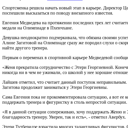
Спортсменка решила начать новый этап в карьере. Директор Ц
поспешили высказаться по поводу внезапного известия.
Евгения Медведева на протяжении последних трех лет считаетс
медали на Олимпиаде в Пхенчхане.
Девушка неоднократно подчеркивала, что обязана своими успе
Алине Загитовой на Олимпиаде сразу же породил слухи о скор
найти другого тренера.
Первым о переменах в спортивной карьере Медведевой сообщил
«Женя прекратила сотрудничество с Этери Георгиевной. Конечн
никогда ни в чем не ужимали, со школой у нее хорошие отноше
Лайшев отметил, что считает данный поступок неправильным. О
Загитова продолжит заниматься у Этери Георгиевны.
Сама Евгения пока не прокомментировала ситуацию, а вот ее 
поддержать тренера и фигуристку в столь непростой ситуации.
«Я в данной ситуации сопереживаю, хочу поддержать Женю и Эт
благодарность тренеру. Уверен, так и есть», - отметил Авербух.
Этери Тутберидзе взрастила многих талантливых фигуристов.