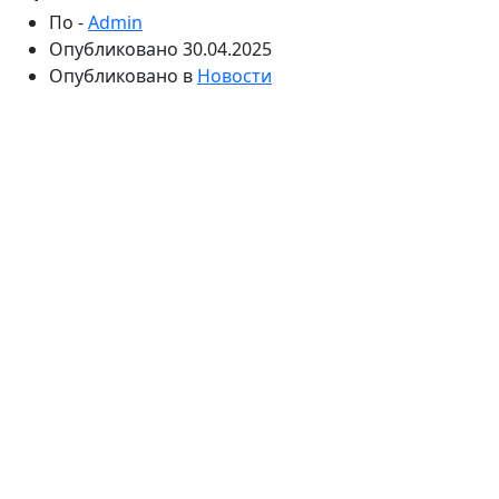
По -
Admin
Опубликовано
30.04.2025
Опубликовано в
Новости
Популярные автомобильные
марки Европы
Европейский автопром славится безупречным
качеством, инновационными технологиями и
элегантным дизайном. Среди многообразия
предложений особой популярностью пользуются
авто из европы
немецкого производства - Mercedes-
Benz, BMW, Audi, которые сочетают в себе мощность,
комфорт и статусность. Не менее востребованы