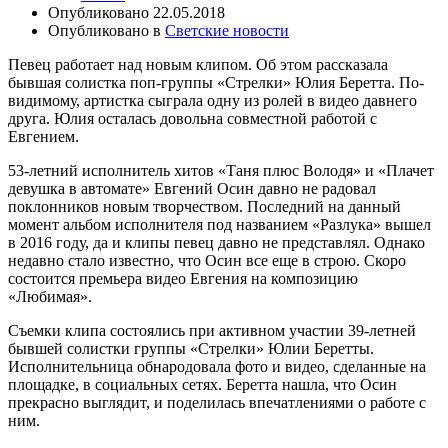
Опубликовано
22.05.2018
Опубликовано в
Светские новости
Певец работает над новым клипом. Об этом рассказала
бывшая солистка поп-группы «Стрелки» Юлия Беретта. По-
видимому, артистка сыграла одну из ролей в видео давнего
друга. Юлия осталась довольна совместной работой с
Евгением.
53-летний исполнитель хитов «Таня плюс Володя» и «Плачет
девушка в автомате» Евгений Осин давно не радовал
поклонников новым творчеством. Последний на данный
момент альбом исполнителя под названием «Разлука» вышел
в 2016 году, да и клипы певец давно не представлял. Однако
недавно стало известно, что Осин все еще в строю. Скоро
состоится премьера видео Евгения на композицию
«Любимая».
Съемки клипа состоялись при активном участии 39-летней
бывшей солистки группы «Стрелки» Юлии Беретты.
Исполнительница обнародовала фото и видео, сделанные на
площадке, в социальных сетях. Беретта нашла, что Осин
прекрасно выглядит, и поделилась впечатлениями о работе с
ним.