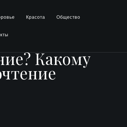
оровье
Красота
Общество
акты
ние? Какому
очтение