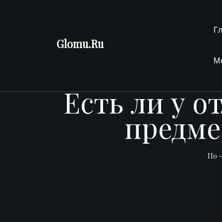
Перейти
к
Г
содержимому
Glomu.Ru
М
Есть ли у 
предме
По 