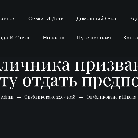
лавная
Семья И Дети
Домашний Очаг
Зд
ода И Стиль
Новости
Путешествия
Конт
отличника призва
ту отдать предп
-
Admin
Опубликовано
22.03.2018
Опубликовано в
Школа