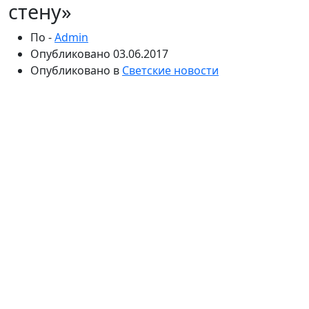
стену»
По -
Admin
Опубликовано
03.06.2017
Опубликовано в
Светские новости
Актер до сих пор плачет, вспоминая, как умирала от
рака его супруга. Эммануил Виторган признался, что
после ухода Аллы Балтер не хотел жить. Помогла
артисту справиться с горем Ирина Млодик, которая
впоследствии стала его третьей женой.
Известный артист Эммануил Виторган прожил
тридцать счастливых лет в браке со второй супругой,
матерью своего сына Максима Виторгана Аллой