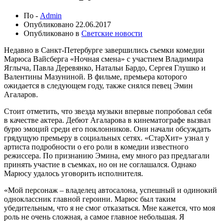
По -
Admin
Опубликовано
22.06.2017
Опубликовано в
Светские новости
Недавно в Санкт-Петербурге завершились съемки комедии
Марюса Вайсберга «Ночная смена» с участием Владимира
Яглыча, Павла Деревянко, Натальи Бардо, Сергея Глушко и
Валентины Мазуниной. В фильме, премьера которого
ожидается в следующем году, также снялся певец Эмин
Агаларов.
Стоит отметить, что звезда музыки впервые попробовал себя
в качестве актера. Дебют Агаларова в кинематографе вызвал
бурю эмоций среди его поклонников. Они начали обсуждать
грядущую премьеру в социальных сетях. «СтарХит» узнал у
артиста подробности о его роли в комедии известного
режиссера. По признанию Эмина, ему много раз предлагали
принять участие в съемках, но он не соглашался. Однако
Марюсу удалось уговорить исполнителя.
«Мой персонаж – владелец автосалона, успешный и одинокий
одноклассник главной героини. Марюс был таким
убедительным, что я не смог отказаться. Мне кажется, что моя
роль не очень сложная, а самое главное небольшая. Я