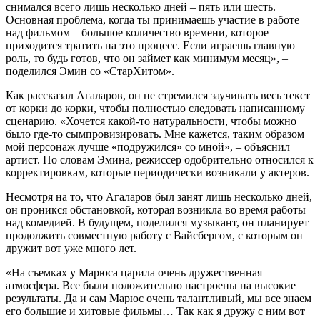
снимался всего лишь несколько дней – пять или шесть.
Основная проблема, когда ты принимаешь участие в работе
над фильмом – большое количество времени, которое
приходится тратить на это процесс. Если играешь главную
роль, то будь готов, что он займет как минимум месяц», –
поделился Эмин со «СтарХитом».
Как рассказал Агаларов, он не стремился заучивать весь текст
от корки до корки, чтобы полностью следовать написанному
сценарию. «Хочется какой-то натуральности, чтобы можно
было где-то сымпровизировать. Мне кажется, таким образом
мой персонаж лучше «подружился» со мной», – объяснил
артист. По словам Эмина, режиссер одобрительно относился к
корректировкам, которые периодически возникали у актеров.
Несмотря на то, что Агаларов был занят лишь несколько дней,
он проникся обстановкой, которая возникла во время работы
над комедией. В будущем, поделился музыкант, он планирует
продолжить совместную работу с Вайсбергом, с которым он
дружит вот уже много лет.
«На съемках у Марюса царила очень дружественная
атмосфера. Все были положительно настроены на высокие
результаты. Да и сам Марюс очень талантливый, мы все знаем
его большие и хитовые фильмы… Так как я дружу с ним вот