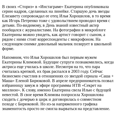
В своих «Сториз» в «Инстаграме» Екатерина опубликовала
серию кадров, сделанных на линейке. Старшую дочь звезды
Елизавету сопровождал ее отец Илья Хорошилов, в то время
как Игорь Петренко тоже с удовольствием проводил время с
детьми. По-видимому, в День знаний известный актер
пообщался с журналистами. На фотографии в микроблоге
Екатерины можно увидеть, как артист говорит с сыном, а
рядом с ними стоят корреспонденты с микрофоном. На
следующем снимке довольный мальчик позирует в школьной
форме.
Напомним, что Илья Хорошилов был первым мужем
Екатерины Климовой. Будущие супруги познакомились, когда
актриса еще училась в школе. Несмотря на то, что пара
считалась крепкой, их брак распался в 2003 году. Сейчас
бизнесмен счастлив в отношениях со звездой сериала «Саша +
Маша» Еленой Бирюковой. В апреле предприниматель позвал
избранницу замуж в эфире программы НТВ «Секрет на
миллион». К слову, именно Екатерина свела Илью с будущей
невестой. В свое время Климова попросила Хорошилова
сходить с дочерью в цирк и договорилась о совместном
походе с Бирюковой. Но из-за напряженного графика
знаменитость просто не смогла вырваться на представление.