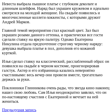
Невеста выбрала пышное платье с глубоким декольте и
длинным шлейфом. Наряд был украшен кружевом и идеально
смотрелся на молодой женщине. На свадьбе появились и
многочисленные коллеги-хоккеисты, с которыми дружит
Андрей Марков.
Главной темой мероприятия стал красный цвет. Зал был
украшен розами данного оттенка, и практически все гости
сделали ставку на яркую палитру. Однако Екатерина
Никулина отдала предпочтение строгому черному наряду:
девушка выбрала платье в пол, дополнив его кожаной
курткой.
Илья сделал ставку на классический, расслабленный образ: он
появился на свадьбе в черном костюме, проигнорировав
галстук. Актер и его избранница казались невероятно
счастливыми: весь вечер они провели вместе, трогательно
держась за руки.
Поклонники Глинникова очень рады, что звезда кино наконец
нашел свою любовь. Сам Илья неоднократно заявлял, что он
по-настоящему счастлив с Екатериной и мечтает на ней
жениться.
Предыдущая запись