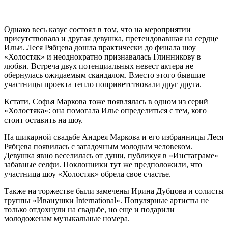
Однако весь казус состоял в том, что на мероприятии
присутствовала и другая девушка, претендовавшая на сердце
Ильи. Леся Рябцева дошла практически до финала шоу
«Холостяк» и неоднократно признавалась Глинникову в
любви. Встреча двух потенциальных невест актера не
обернулась ожидаемым скандалом. Вместо этого бывшие
участницы проекта тепло поприветствовали друг друга.
Кстати, Софья Маркова тоже появлялась в одном из серий
«Холостяка»: она помогала Илье определиться с тем, кого
стоит оставить на шоу.
На шикарной свадьбе Андрея Маркова и его избранницы Леся
Рябцева появилась с загадочным молодым человеком.
Девушка явно веселилась от души, публикуя в «Инстаграме»
забавные селфи. Поклонники тут же предположили, что
участница шоу «Холостяк» обрела свое счастье.
Также на торжестве были замечены Ирина Дубцова и солисты
группы «Иванушки International». Популярные артисты не
только отдохнули на свадьбе, но еще и подарили
молодоженам музыкальные номера.