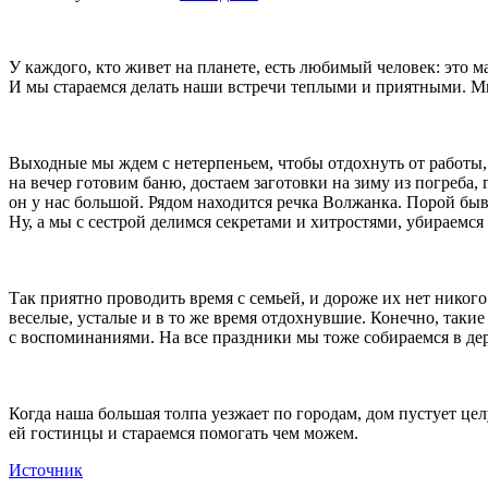
У каждого, кто живет на планете, есть любимый человек: это 
И мы стараемся делать наши встречи теплыми и приятными. Мы
Выходные
мы ждем с нетерпеньем, чтобы отдохнуть от работы,
на вечер готовим баню, достаем заготовки на зиму из погреба,
он у нас большой. Рядом находится речка Волжанка. Порой быв
Ну, а мы с сестрой делимся секретами и хитростями, убираемся
Так приятно проводить время с семьей, и дороже их нет никого
веселые, усталые и в то же время отдохнувшие. Конечно, таки
с воспоминаниями. На все праздники мы тоже собираемся в дер
Когда наша большая толпа уезжает по городам, дом пустует це
ей гостинцы и стараемся помогать чем можем.
Источник