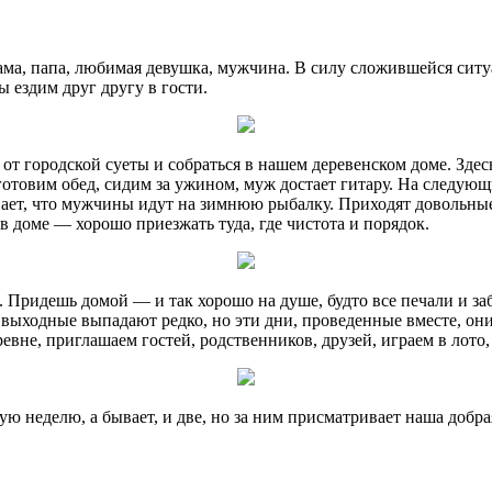
мама, папа, любимая девушка, мужчина. В силу сложившейся ситу
 ездим друг другу в гости.
 от городской суеты и собраться в нашем деревенском доме. Здес
 готовим обед, сидим за ужином, муж достает гитару. На следующ
ает, что мужчины идут на зимнюю рыбалку. Приходят довольные —
 в доме — хорошо приезжать туда, где чистота и порядок.
. Придешь домой — и так хорошо на душе, будто все печали и заб
е выходные выпадают редко, но эти дни, проведенные вместе, он
евне, приглашаем гостей, родственников, друзей, играем в лото
лую неделю, а бывает, и две, но за ним присматривает наша доб