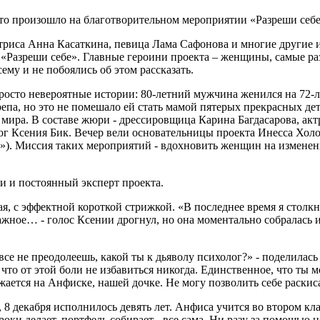
то произошло на благотворительном мероприятии «Разреши себе
риса Анна Касаткина, певица Лама Сафонова и многие другие и
«Разреши себе». Главные героини проекта – женщины, самые раз
му и не побоялись об этом рассказать.
росто невероятные истории: 80-летний мужчина женился на 72-
репа, но это не помешало ей стать мамой пятерых прекрасных де
мира. В составе жюри - дрессировщица Карина Багдасарова, акт
лог Ксения Бик. Вечер вели основательницы проекта Инесса Хол
е»). Миссия таких мероприятий - вдохновить женщин на изменени
и и постоянный эксперт проекта.
я, с эффектной короткой стрижкой. «В последнее время я столкн
жное… - голос Ксении дрогнул, но она моментально собралась и п
 все не преодолеешь, какой ты к дьяволу психолог?» - поделилас
что от этой боли не избавиться никогда. Единственное, что ты мо
жается на Анфиске, нашей дочке. Не могу позволить себе раскис
 8 декабря исполнилось девять лет. Анфиса учится во втором кл
оки делает, портфель собирает - все сама. Ни разу за помощью н