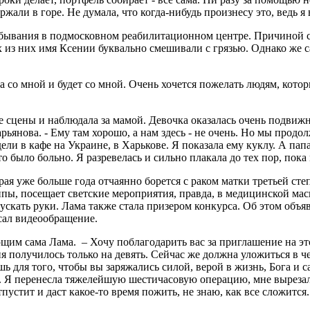
али в горе. Не думала, что когда-нибудь произнесу это, ведь я 
ывания в подмосковном реабилитационном центре. Причиной ста
из них имя Ксении буквально смешивали с грязью. Однако же са
 со мной и будет со мной. Очень хочется пожелать людям, которы
е сцены и наблюдала за мамой. Девочка оказалась очень подвиж
рьянова. - Ему там хорошо, а нам здесь - не очень. Но мы про
дели в кафе на Украине, в Харькове. Я показала ему куклу. А пап
 было больно. Я разревелась и сильно плакала до тех пор, пока
ая уже больше года отчаянно борется с раком матки третьей сте
пы, посещает светские мероприятия, правда, в медицинской маск
пускать руки. Лама также стала призером конкурса. Об этом объ
исал видеообращение.
щим сама Лама. – Хочу поблагодарить вас за приглашение на это
 получилось только на девять. Сейчас же должна уложиться в че
ь для того, чтобы вы заряжались силой, верой в жизнь, Бога и с
а. Я перенесла тяжелейшую шестичасовую операцию, мне выреза
устит и даст какое-то время пожить, не знаю, как все сложится.