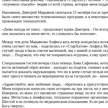
«огромное спасибо» людям со всей страны, которые меня поддерж
Напомним, Дмитрий Марьянов скончался 15 октября после преб
было снято множество телевизионных программ, и в некоторых 
провокации злопыхателей.
«Дима никуда не ушел, - продолжает вдова Дмитрия. - Он всегда
они оказались на моем месте, то сломались бы пополам».
Между тем дочь Марьянова Анфиса весь вечер находилась возл
очень скучает по нам, - поделилась со «СтарХитом» Анфиса Ма
случай: когда я была совсем маленькой, мы с мамой и папой си
лицо… Подумала, что ему не понравилась игрушка, а ему просто
Специальным гостем вечера стала певица Лама Сафонова, котор
вести активный образ жизни – выходит на подиум, снимает кли
пытается доказать окружающим, что ни в коем случае нельзя о
смог присутствовать на мероприятии из-за гастролей, но - зап
«Здравствуйте, мои любимые люди, - обратилась к присутствую
Меня попросили написать свою историю на три листа, но у меня
Наверное, из моих уст прозвучат страшные вещи, но все это лиш
рака. Метастазы в лимфоузлах, тотальное поражение организм
Шестой я не потянула по медицинским показаниям. Если рак отп
Бога смерти».