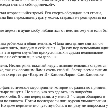
всегда считала себя одиночкой».
л оторвавшийся тромб. Его смерть обсуждала вся страна,
ма Бик переживала утрату молча, стараясь не реагировать на
е держат в душе злобу, избавиться от нее, потому что если бы
ным ребенком и общительным. «Папа иногда мне снится, он
должаем жить, находим в себе силы… До сих пор вспоминаю один
а в это время случайно прикусил язык и сделал недовольное
 мне не объяснили, в чем дело…»
пени. Несмотря на тяжелый недуг, исполнительница старается
е, так как организм Ламы очень слабый. Звезда всеми силами
явил актер театра «Квартет И» Камиль Ларин. Сам Камиль не
 фантастическое мероприятие, которое я с радостью приняла.
тыре минуты. Не знаю, как это сделать, но попробую.
амих себя. Я стою перед вами, а у меня 3-4 стадия обширного
ли полживота. Потом последовали пять курсов химиотерапии.
 Но даже перманентно чувствуя боль, я ни разу не попросила у