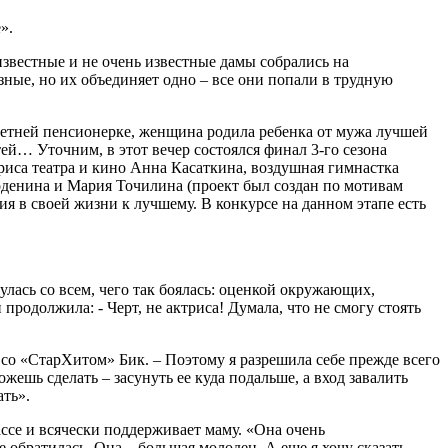
».
звестные и не очень известные дамы собрались на
ные, но их объединяет одно – все они попали в трудную
летней пенсионерке, женщина родила ребенка от мужа лучшей
тей… Уточним, в этот вечер состоялся финал 3-го сезона
риса театра и кино Анна Касаткина, воздушная гимнастка
оденина и Мария Точилина (проект был создан по мотивам
я в своей жизни к лучшему. В конкурсе на данном этапе есть
улась со всем, чего так боялась: оценкой окружающих,
родолжила: - Черт, не актриса! Думала, что не смогу стоять
ь со «СтарХитом» Бик. – Поэтому я разрешила себе прежде всего
жешь сделать – засунуть ее куда подальше, а вход завалить
ать».
ассе и всячески поддерживает маму. «Она очень
е обратилась. Она – большая молодец. А еще я хочу сказать