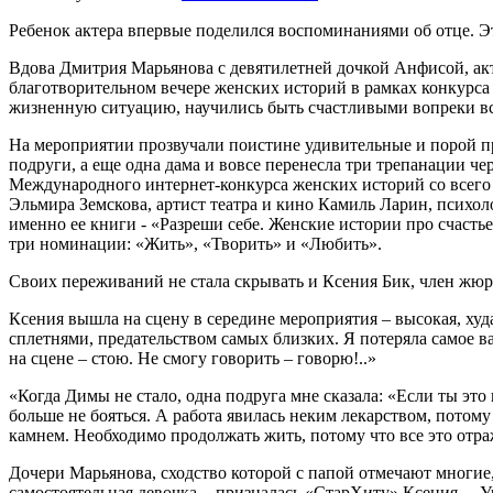
Ребенок актера впервые поделился воспоминаниями об отце. Э
Вдова Дмитрия Марьянова с девятилетней дочкой Анфисой, акт
благотворительном вечере женских историй в рамках конкурса 
жизненную ситуацию, научились быть счастливыми вопреки все
На мероприятии прозвучали поистине удивительные и порой п
подруги, а еще одна дама и вовсе перенесла три трепанации че
Международного интернет-конкурса женских историй со всего 
Эльмира Земскова, артист театра и кино Камиль Ларин, психо
именно ее книги - «Разреши себе. Женские истории про счасть
три номинации: «Жить», «Творить» и «Любить».
Своих переживаний не стала скрывать и Ксения Бик, член жюр
Ксения вышла на сцену в середине мероприятия – высокая, худа
сплетнями, предательством самых близких. Я потеряла самое ва
на сцене – стою. Не смогу говорить – говорю!..»
«Когда Димы не стало, одна подруга мне сказала: «Если ты это
больше не бояться. А работа явилась неким лекарством, потому 
камнем. Необходимо продолжать жить, потому что все это отра
Дочери Марьянова, сходство которой с папой отмечают многие,
самостоятельная девочка, - призналась «СтарХиту» Ксения. – Ур