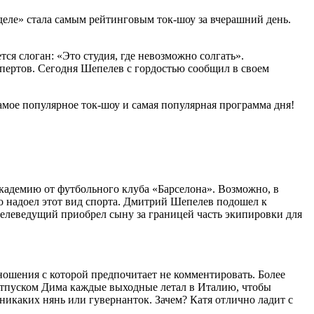
 деле» стала самым рейтинговым ток-шоу за вчерашний день.
ся слоган: «Это студия, где невозможно солгать».
спертов. Сегодня Шепелев с гордостью сообщил в своем
ое популярное ток-шоу и самая популярная программа дня!
адемию от футбольного клуба «Барселона». Возможно, в
о надоел этот вид спорта. Дмитрий Шепелев подошел к
 телеведущий приобрел сыну за границей часть экипировки для
ношения с которой предпочитает не комментировать. Более
 отпуском Дима каждые выходные летал в Италию, чтобы
никаких нянь или гувернанток. Зачем? Катя отлично ладит с