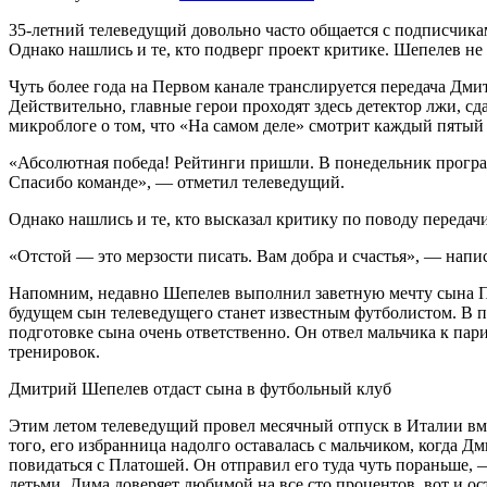
35-летний телеведущий довольно часто общается с подписчиками
Однако нашлись и те, кто подверг проект критике. Шепелев не 
Чуть более года на Первом канале транслируется передача Дми
Действительно, главные герои проходят здесь детектор лжи, 
микроблоге о том, что «На самом деле» смотрит каждый пятый 
«Абсолютная победа! Рейтинги пришли. В понедельник програ
Спасибо команде», — отметил телеведущий.
Однако нашлись и те, кто высказал критику по поводу передач
«Отстой — это мерзости писать. Вам добра и счастья», — напис
Напомним, недавно Шепелев выполнил заветную мечту сына Пл
будущем сын телеведущего станет известным футболистом. В п
подготовке сына очень ответственно. Он отвел мальчика к пари
тренировок.
Дмитрий Шепелев отдаст сына в футбольный клуб
Этим летом телеведущий провел месячный отпуск в Италии вме
того, его избранница надолго оставалась с мальчиком, когда
повидаться с Платошей. Он отправил его туда чуть пораньше, 
детьми. Дима доверяет любимой на все сто процентов, вот и ос