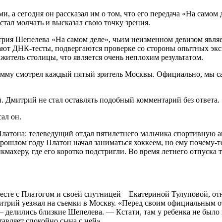
, а сегодня он рассказал им о том, что его передача «На самом
стал молчать и высказал свою точку зрения.
трия Шепелева «На самом деле», чьим неизменном девизом являет
сдают ДНК-тесты, подвергаются проверке со стороны опытных эк
житель столицы, что является очень неплохим результатом.
мму смотрел каждый пятый зритель Москвы. Официально, мы сам
и. Дмитрий не стал оставлять подобный комментарий без ответа.
ал он.
атона: телеведущий отдал пятилетнего мальчика спортивную ак
рошлом году Платон начал заниматься хоккеем, но ему почему-т
кмахеру, где его коротко подстригли. Во время летнего отпуска
сте с Платогом и своей спутницей – Екатериной Тулуповой, от
 Дмитрий уезжал на съемки в Москву. «Перед своим официальным
— делились близкие Шепелева. — Кстати, там у ребенка не было 
тавляет спокойно сына с ней».