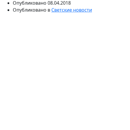
Опубликовано
08.04.2018
Опубликовано в
Светские новости
Гражданская жена актера Александра Розовская
родила второго ребенка. Об этом актриса сообщила
на своей странице Инстаграм. Малыш появился на
свет в праздничное воскресенье - на Пасху.
О том, что Денис Шведов и его гражданская жена
актриса Александра Розовская снова станут
родителями, СМИ сообщили неделю назад. Актер и
его избранница старались не распространяться о
том, что их семью ждет пополнение. Денис и
Александра воспитывают дочь Мирославу, девочке
скоро исполнится два года.