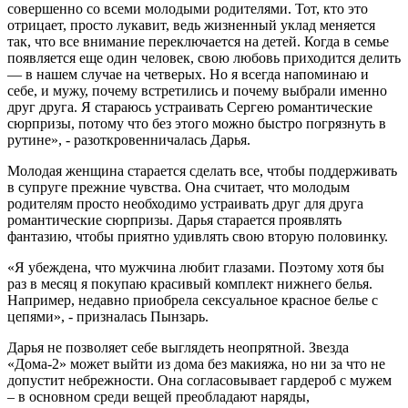
совершенно со всеми молодыми родителями. Тот, кто это
отрицает, просто лукавит, ведь жизненный уклад меняется
так, что все внимание переключается на детей. Когда в семье
появляется еще один человек, свою любовь приходится делить
— в нашем случае на четверых. Но я всегда напоминаю и
себе, и мужу, почему встретились и почему выбрали именно
друг друга. Я стараюсь устраивать Сергею романтические
сюрпризы, потому что без этого можно быстро погрязнуть в
рутине», - разоткровенничалась Дарья.
Молодая женщина старается сделать все, чтобы поддерживать
в супруге прежние чувства. Она считает, что молодым
родителям просто необходимо устраивать друг для друга
романтические сюрпризы. Дарья старается проявлять
фантазию, чтобы приятно удивлять свою вторую половинку.
«Я убеждена, что мужчина любит глазами. Поэтому хотя бы
раз в месяц я покупаю красивый комплект нижнего белья.
Например, недавно приобрела сексуальное красное белье с
цепями», - призналась Пынзарь.
Дарья не позволяет себе выглядеть неопрятной. Звезда
«Дома-2» может выйти из дома без макияжа, но ни за что не
допустит небрежности. Она согласовывает гардероб с мужем
– в основном среди вещей преобладают наряды,