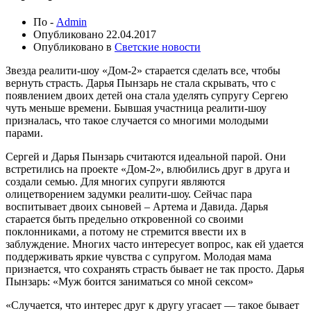
По -
Admin
Опубликовано
22.04.2017
Опубликовано в
Светские новости
Звезда реалити-шоу «Дом-2» старается сделать все, чтобы
вернуть страсть. Дарья Пынзарь не стала скрывать, что с
появлением двоих детей она стала уделять супругу Сергею
чуть меньше времени. Бывшая участница реалити-шоу
призналась, что такое случается со многими молодыми
парами.
Сергей и Дарья Пынзарь считаются идеальной парой. Они
встретились на проекте «Дом-2», влюбились друг в друга и
создали семью. Для многих супруги являются
олицетворением задумки реалити-шоу. Сейчас пара
воспитывает двоих сыновей – Артема и Давида. Дарья
старается быть предельно откровенной со своими
поклонниками, а потому не стремится ввести их в
заблуждение. Многих часто интересует вопрос, как ей удается
поддерживать яркие чувства с супругом. Молодая мама
признается, что сохранять страсть бывает не так просто. Дарья
Пынзарь: «Муж боится заниматься со мной сексом»
«Случается, что интерес друг к другу угасает — такое бывает