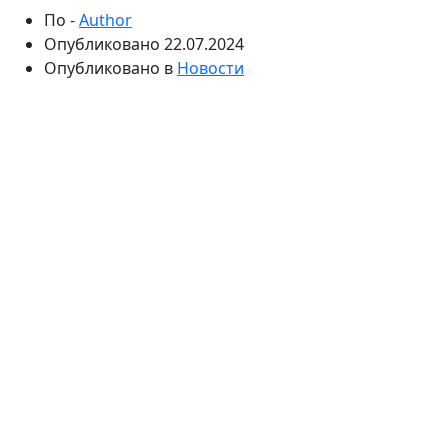
По -
Author
Опубликовано
22.07.2024
Опубликовано в
Новости
Collost Micro – это современный препарат, который
завоевал доверие специалистов и пациентов в
области эстетической медицины. Этот
инновационный продукт предназначен для
коррекции различных изменений кожи лица и тела,
включая морщины, растяжки и рубцы. В этой статье
мы подробно рассмотрим, как работает Collost
Micro, его преимущества и области применения. А
здесь можно
купить Коллост Микро в Москве
.