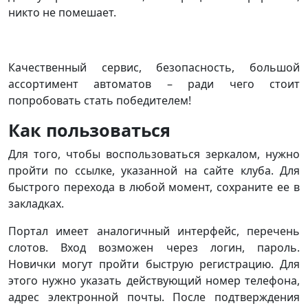
никто не помешает.
Качественный сервис, безопасность, большой
ассортимент автоматов – ради чего стоит
попробовать стать победителем!
Как пользоваться
Для того, чтобы воспользоваться зеркалом, нужно
пройти по ссылке, указанной на сайте клуба. Для
быстрого перехода в любой момент, сохраните ее в
закладках.
Портал имеет аналогичный интерфейс, перечень
слотов. Вход возможен через логин, пароль.
Новички могут пройти быструю регистрацию. Для
этого нужно указать действующий номер телефона,
адрес электронной почты. После подтверждения