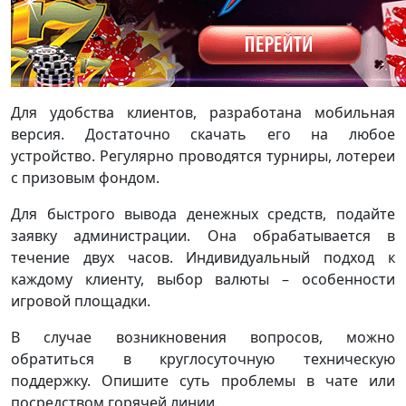
Для удобства клиентов, разработана мобильная
версия. Достаточно скачать его на любое
устройство. Регулярно проводятся турниры, лотереи
с призовым фондом.
Для быстрого вывода денежных средств, подайте
заявку администрации. Она обрабатывается в
течение двух часов. Индивидуальный подход к
каждому клиенту, выбор валюты – особенности
игровой площадки.
В случае возникновения вопросов, можно
обратиться в круглосуточную техническую
поддержку. Опишите суть проблемы в чате или
посредством горячей линии.