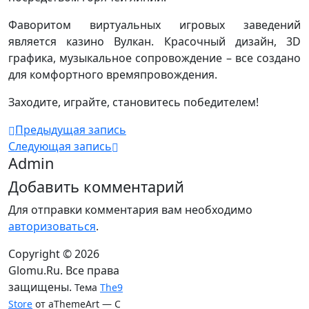
Фаворитом виртуальных игровых заведений
является казино Вулкан. Красочный дизайн, 3D
графика, музыкальное сопровождение – все создано
для комфортного времяпровождения.
Заходите, играйте, становитесь победителем!
Предыдущая запись
Следующая запись
Admin
Добавить комментарий
Для отправки комментария вам необходимо
авторизоваться
.
Copyright © 2026
Glomu.Ru. Все права
защищены.
Тема
The9
Store
от aThemeArt — С