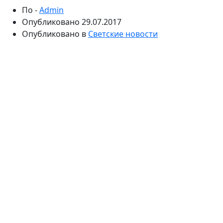
По -
Admin
Опубликовано
29.07.2017
Опубликовано в
Светские новости
Софи Калчева намекнула, что счастлива с другим
мужчиной. После расставания с Николаем Басковым
Софи старалась не общаться с журналистами,
однако на фестивале «Жара» ей пришлось
приоткрыть некоторые тайны личной жизни.
Около двух недель назад поклонники Николая
Баскова были шокированы новостью о том, что
певец решил связать себя узами брака с Викторией
Лопыревой. Мужчина сделал предложение руки и
сердца эффектной блондинке в присутствии Рамзана