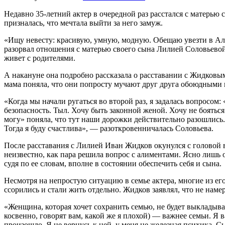
Недавно 35-летний актер в очередной раз расстался с матерь
призналась, что мечтала выйти за него замуж.
«Ищу невесту: красивую, умную, модную. Обещаю увезти в Алу
разорвал отношения с матерью своего сына Лилией Соловьевой.
живет с родителями.
А накануне она подробно рассказала о расставании с Жидковым 
мама поняла, что они попросту мучают друг друга обоюдными 
«Когда мы начали ругаться во второй раз, я задалась вопросом:
безопасность. Тыл. Хочу быть законной женой. Хочу не бояться. 
могу» поняла, что тут наши дорожки действительно разошлись. 
Тогда я буду счастлива», — разоткровенничалась Соловьева.
После расставания с Лилией Иван Жидков окунулся с головой в
неизвестно, как пара решила вопрос с алиментами. Ясно лишь 
судя по ее словам, вполне в состоянии обеспечить себя и сына.
Несмотря на непростую ситуацию в семье актера, многие из е
ссорились и стали жить отдельно. Жидков заявлял, что не наме
«Женщина, которая хочет сохранить семью, не будет выкладыват
косвенно, говорят вам, какой же я плохой) — важнее семьи. Я в
произошло. Я не вернусь к ней, у меня не железная психика. С