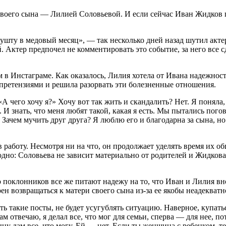
ю своего сына — Лилией Соловьевой. И если сейчас Иван Жидков
шту в медовый месяц», — так несколько дней назад шутил актер
 Актер предпочел не комментировать это событие, за него все с
в Инстаграме. Как оказалось, Лилия хотела от Ивана надежности,
претензиями и решила разорвать эти болезненные отношения.
 «А чего хочу я?» Хочу вот так жить и скандалить? Нет. Я поняла,
И знать, что меня любят такой, какая я есть. Мы пытались погово
Зачем мучить друг друга? Я люблю его и благодарна за сына, но
 работу. Несмотря ни на что, он продолжает уделять время их о
одно: Соловьева не зависит материально от родителей и Жидков
го поклонников все же питают надежу на то, что Иван и Лилия 
рен возвращаться к матери своего сына из-за ее якобы неадекватн
ь такие посты, не будет усугублять ситуацию. Наверное, купатьс
ам отвечаю, я делал все, что мог для семьи, сперва — для нее, п
ыну дам все, что могу. Ей — нет. Если ты женщина с ребенком, 