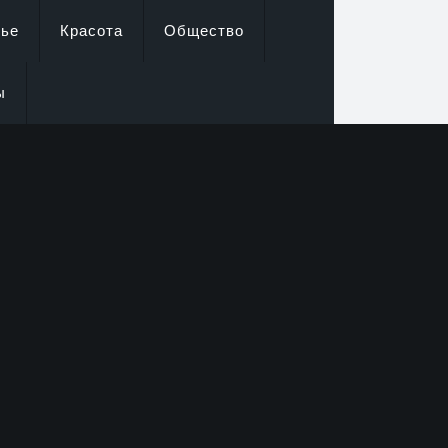
вье
Красота
Общество
ы