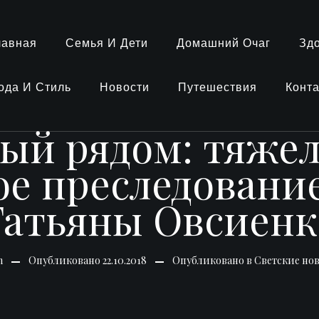
лавная
Семья И Дети
Домашний Очаг
Зд
ода И Стиль
Новости
Путешествия
Конт
ый рядом: тяжел
ое преследовани
Татьяны Овсиенк
n
Опубликовано
22.10.2018
Опубликовано в
Светские но