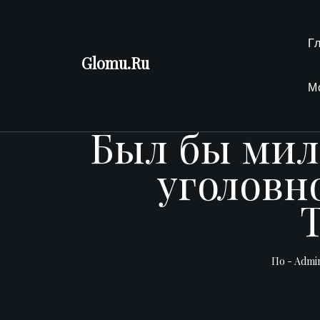
Перейти
к
Г
содержимому
Glomu.Ru
М
Был бы мил
уголовн
По -
Admi