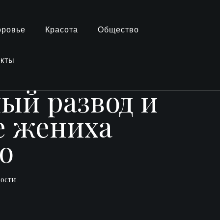
оровье
Красота
Общество
акты
ый развод и
е жениха
о
вости