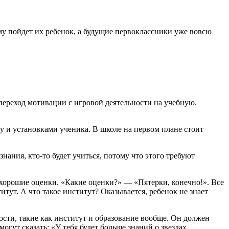
му пойдет их ребенок, а будущие первоклассники уже вовсю
 переход мотивации с игровой деятельности на учебную.
у и установками ученика. В школе на первом плане стоит
нания, кто-то будет учиться, потому что этого требуют
ь хорошие оценки. «Какие оценки?» — «Пятерки, конечно!». Все
титут. А что такое институт? Оказывается, ребенок не знает
сти, такие как институт и образование вообще. Он должен
огут сказать: «У тебя будет больше знаний о звездах