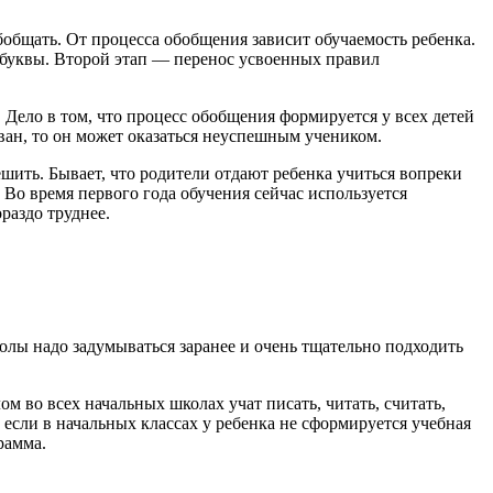
обобщать. От процесса обобщения зависит обучаемость ребенка.
ь буквы. Второй этап — перенос усвоенных правил
 Дело в том, что процесс обобщения формируется у всех детей
ован, то он может оказаться неуспешным учеником.
ешить. Бывает, что родители отдают ребенка учиться вопреки
 Во время первого года обучения сейчас используется
раздо труднее.
лы надо задумываться заранее и очень тщательно подходить
м во всех начальных школах учат писать, читать, считать,
 если в начальных классах у ребенка не сформируется учебная
рамма.