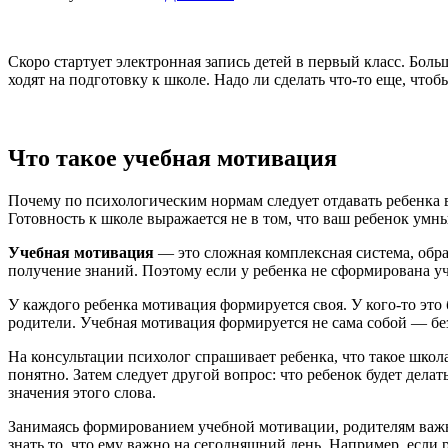
Скоро стартует электронная запись детей в первый класс. Бол
ходят на подготовку к школе. Надо ли сделать что-то еще, что
Что такое учебная мотивация
Почему по психологическим нормам следует отдавать ребенка в
Готовность к школе выражается не в том, что ваш ребенок умны
Учебная мотивация
— это сложная комплексная система, обра
получение знаний. Поэтому если у ребенка не сформирована у
У каждого ребенка мотивация формируется своя. У кого-то это б
родители. Учебная мотивация формируется не сама собой — без
На консультации психолог спрашивает ребенка, что такое школа
понятно. Затем следует другой вопрос: что ребенок будет делать
значения этого слова.
Занимаясь формированием учебной мотивации, родителям важно
знать то, что ему важно на сегодняшний день. Например, если р