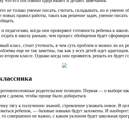
му что его постоянно одергивают и делают замечания.
это не только умение писать, считать, складывать, но и умение 
е новых правил работы, таких как решение задач, умение писат
общать.
и педагогами, когда они проверяют готовность ребенка к школе.
нка отдать в школу раньше, чем процесс обобщения будет сформир
вый класс, стоит уточнить, в чем суть проблем и можно ли их р
лемы еще не так заметны, так как у всех детей идет адаптация.
о втором классе. Однако когда они проявятся, решать их будет го
оклассника
 противоположные родительские позиции. Первая — о выборе шко
ядом с домом, чтобы проще было добираться.
ку тягу к получению знаний, стремление узнавать новое. В цело
иматься ребенок, — базовые навыки будут заложены. И наоборот:
, то совершенно не важно, с каким уклоном будет школьная прог