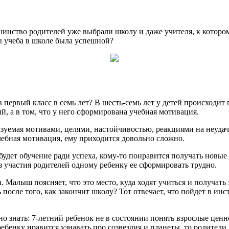
ьшинство родителей уже выбрали школу и даже учителя, к которо
бы учеба в школе была успешной
?
 первый класс в семь лет? В шесть-семь лет у детей происходит
й, а в том, что у него сформирована учебная мотивация.
зуемая мотивами, целями, настойчивостью, реакциями на неудач
чебная мотивация, ему приходится довольно сложно.
удет обучение ради успеха, кому-то понравится получать новые з
 участия родителей одному ребенку ее сформировать трудно.
. Малыш поясняет, что это место, куда ходят учиться и получат
 после того, как закончит школу? Тот отвечает, что пойдет в инс
 знать: 7-летний ребенок не в состоянии понять взрослые ценно
ебенку нравится узнавать про созвездия и планеты, то родители м