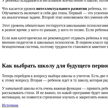
У ребенка складывается негативное впечатление о школе, пото
Что касается уровня
интеллектуального развития
ребенка, то 
Обучаемость включает в себя два этапа. Первый — это усвоени
на аналогичные задачи. Второй этап невозможен без умения об
Этот уровень обязательно тестируется школьными психологами 
в разное время: у кого-то раньше, у кого-то позже. Если ребе
Если вам категорически не рекомендуют отдавать ребенка в пер
мнению педагогов и школьных психологов. В первом классе проб
безоценочная система, поэтому трудности становятся заметнее в
Как выбрать школу для будущего перв
Теперь перейдем к вопросу выбора школы и учителя. Есть две
к этому вопросу. Вторая — ребенок идет в ту школу, которая р
У начальной школы есть очень важная функция — привить ребен
рассказывать стихи. И не важно, по какой программе будет зан
мотивация, не появится стремление изучать и закреплять новое
Источник