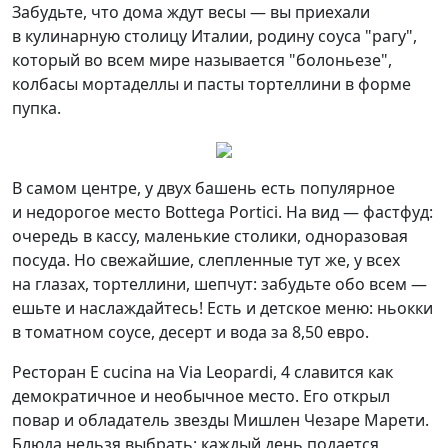
Забудьте, что дома ждут весы — вы приехали
в кулинарную столицу Италии, родину соуса "рагу",
который во всем мире называется "болоньезе",
колбасы мортаделлы и пасты тортеллини в форме
пупка.
В самом центре, у двух башень есть популярное
и недорогое место Bottega Portici. На вид — фастфуд:
очередь в кассу, маленькие столики, одноразовая
посуда. Но свежайшие, слепленные тут же, у всех
на глазах, тортеллини, шепчут: забудьте обо всем —
ешьте и наслаждайтесь! Есть и детское меню: ньокки
в томатном соусе, десерт и вода за 8,50 евро.
Ресторан E cucina на Via Leopardi, 4 славится как
демократичное и необычное место. Его открыл
повар и обладатель звезды Мишлен Чезаре Марети.
Блюда нельзя выбрать: каждый день подается