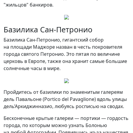
"жильцов" банкиров.
Базилика Сан-Петронио
Базилика Сан-Петронио, гигантский собор
на площади Маджоре назван в честь покровителя
города святого Петронио. Это пятая по величине
церковь в Европе, также она хранит самые большие
солнечные часы в мире.
Пройдитесь от базилики по знаменитым галереям
дель Павальоне (Portico del Pavaglione) вдоль улицы
дель’Аркиджинназио, любуясь росписью на сводах.
Бесконечные крытые галереи — портики — гордость
города, по которым можно узнать Болонью
на любой фотографии. Появившись из-за нашествия