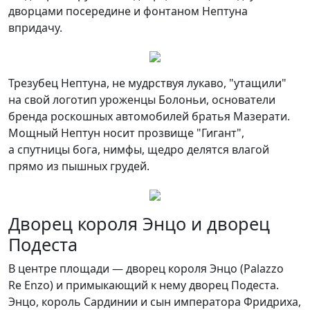
дворцами посередине и фонтаном Нептуна
впридачу.
Трезубец Нептуна, не мудрствуя лукаво, "утащили"
на свой логотип уроженцы Болоньи, основатели
бренда роскошных автомобилей братья Мазерати.
Мощный Нептун носит прозвище "Гигант",
а спутницы бога, нимфы, щедро делятся влагой
прямо из пышных грудей.
Дворец короля Энцо и дворец
Подеста
В центре площади — дворец короля Энцо (Palazzo
Re Enzo) и примыкающий к нему дворец Подеста.
Энцо, король Сардинии и сын императора Фридриха,