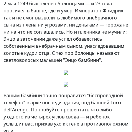
2 мая 1249 был пленен болонцами — и 23 года
просидел в башне, где и умер. Император Фридрих
так и не смог вызволить любимого внебрачного
сына из плена ни угрозами, ни деньгами — горожане
ни на что не соглашались. Но и пленника не мучили:
Энцо в заточении даже успел обзавестись
собственным внебрачным сыном, унаследовавшим
золотые кудри отца. С тех пор болонцы называют
светловолосых малышей "Энцо бамбини".
Вашим бамбини точно понравится "беспроводной
телефон" в арке посреди здания, под башней Torre
dell’Arengo. Попробуйте прошептать что-либо
у одного из четырех углов свода — и ребенок
услышит вас, прижав ухо к стене в противоположном
углу.