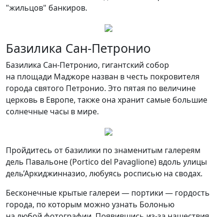
"жильцов" банкиров.
Базилика Сан-Петронио
Базилика Сан-Петронио, гигантский собор
на площади Маджоре назван в честь покровителя
города святого Петронио. Это пятая по величине
церковь в Европе, также она хранит самые большие
солнечные часы в мире.
Пройдитесь от базилики по знаменитым галереям
дель Павальоне (Portico del Pavaglione) вдоль улицы
дель’Аркиджинназио, любуясь росписью на сводах.
Бесконечные крытые галереи — портики — гордость
города, по которым можно узнать Болонью
на любой фотографии. Появившись из-за нашествия