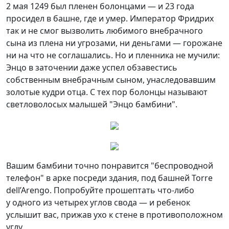
2 мая 1249 был пленен болонцами — и 23 года
просидел в башне, где и умер. Император Фридрих
так и не смог вызволить любимого внебрачного
сына из плена ни угрозами, ни деньгами — горожане
ни на что не соглашались. Но и пленника не мучили:
Энцо в заточении даже успел обзавестись
собственным внебрачным сыном, унаследовавшим
золотые кудри отца. С тех пор болонцы называют
светловолосых малышей "Энцо бамбини".
Вашим бамбини точно понравится "беспроводной
телефон" в арке посреди здания, под башней Torre
dell’Arengo. Попробуйте прошептать что-либо
у одного из четырех углов свода — и ребенок
услышит вас, прижав ухо к стене в противоположном
углу.