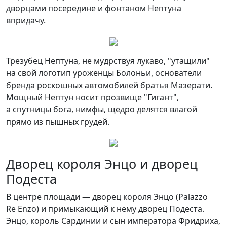
дворцами посередине и фонтаном Нептуна
впридачу.
Трезубец Нептуна, не мудрствуя лукаво, "утащили"
на свой логотип уроженцы Болоньи, основатели
бренда роскошных автомобилей братья Мазерати.
Мощный Нептун носит прозвище "Гигант",
а спутницы бога, нимфы, щедро делятся влагой
прямо из пышных грудей.
Дворец короля Энцо и дворец
Подеста
В центре площади — дворец короля Энцо (Palazzo
Re Enzo) и примыкающий к нему дворец Подеста.
Энцо, король Сардинии и сын императора Фридриха,