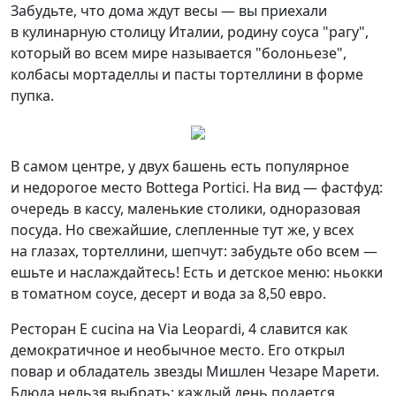
Забудьте, что дома ждут весы — вы приехали
в кулинарную столицу Италии, родину соуса "рагу",
который во всем мире называется "болоньезе",
колбасы мортаделлы и пасты тортеллини в форме
пупка.
В самом центре, у двух башень есть популярное
и недорогое место Bottega Portici. На вид — фастфуд:
очередь в кассу, маленькие столики, одноразовая
посуда. Но свежайшие, слепленные тут же, у всех
на глазах, тортеллини, шепчут: забудьте обо всем —
ешьте и наслаждайтесь! Есть и детское меню: ньокки
в томатном соусе, десерт и вода за 8,50 евро.
Ресторан E cucina на Via Leopardi, 4 славится как
демократичное и необычное место. Его открыл
повар и обладатель звезды Мишлен Чезаре Марети.
Блюда нельзя выбрать: каждый день подается