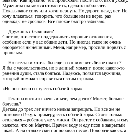
Бывало. Как правило, это происходит после того, как я ухожу.
Мужчины пытаются отомстить, сделать побольнее.
Показывают силу или хотят вернуть. Но дороги назад нет. Не
хочу плакаться, говорить, что больше им не верю, раз
однажды не срослось. Все плохое быстро забываю.
— Дружишь с бывшими?
Считаю, что стоит поддерживать хорошие отношения,
особенно если у вас общие дети. Но иногда такое не очень
одобряется нынешними. Меня, например, просили порвать с
прошлым.
— Но все-таки хотела бы еще раз примерить белое платье?
Я бы с удовольствием, но в данный момент, после какого-то
ранения души, стала бояться. Надеюсь, появится мужчина,
который поможет справиться с этим страхом.
«Не позволяю сыну есть собачий корм»
— Гектора воспитываешь иначе, чем дочек? Может, больше
балуешь?
Деткам до трех лет ничего нельзя запрещать. Но все же не
позволяю Геку, к примеру, есть собачий корм. Стоит только
отвлечься – ребенок уже у миски. Он растет с собаками, и ему
кажется, что он Маугли. Прячем воду и еду псов в закрытый
шкаф. А на отдыхе сын попробовал песок. Поворачиваюсь, а