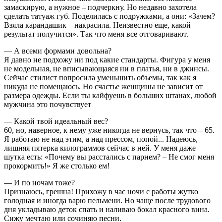
замаскирую, а нужное – подчеркну. Но недавно захотела
сделать татуаж губ. Поделилась с подружками, а они: «Зачем?
Взяла карандашик – накрасила. Неизвестно еще, какой
результат получится». Так что меня все отговаривают.
— А всеми формами довольна?
Я давно не подхожу ни под какие стандарты. Фигура у меня
не модельная, не вписывающаяся ни в платья, ни в джинсы.
Сейчас стилист попросила уменьшить объемы, так как я
никуда не помещаюсь. Но счастье женщины не зависит от
размера одежды. Если ты кайфуешь в больших штанах, любой
мужчина это почувствует
— Какой твой идеальный вес?
60, но, наверное, к нему уже никогда не вернусь, так что – 65.
Я работаю не над этим, а над прессом, попой... Надеюсь,
лишняя пятерка килограммов сейчас в ней. У меня даже
шутка есть: «Почему вы расстались с парнем? – Не смог меня
прокормить!» Я же столько ем!
— И по ночам тоже?
Признаюсь, грешна! Прихожу в час ночи с работы жутко
голодная и иногда варю пельмени. Но чаще после трудового
дня укладываю деток спать и наливаю бокал красного вина.
Сижу мечтаю или сочиняю песни.