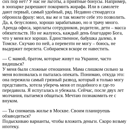
сих пор нет? У нас не льготы, а приятные бонусы. Например,
в зоопарке разрешают покормить жирафа. Или в самолете
дают первый, самый удобный, ряд. Недавно стюардесса
обронила фразу: мол, вы же и так можете себе это позволить.
Да, я, безусловно, хорошо зарабатываю, но и трачу много.
Аренда офиса, зарплаты сотрудников, родители, дети – масса
обязательств. Но не жалуюсь, каждый день благодарю Бога,
что у меня все хорошо. Единственное, бабушка далеко, в
Томске. Скучаю по ней, а перевезти не могу – боюсь, не
выдержит перелета. Собираемся вскоре ее навестить.
— С мамой, братом, которые живут на Украине, часто
видишься?
У меня были сложные отношения. Мама слишком сильно за
меня волновалась и пыталась опекать. Понимаю, откуда это:
она пережила самый грязный развод, который я только могу
представить, хотела уберечь меня от подобного и где-то
передавила. Я испугалась и убежала. Сейчас, после двух лет
молчания, пытаемся общаться. Мечтаю познакомить ее с
внуком.
— Ты снимаешь жилье в Москве. Своим планируешь
обзаводиться?
Подыскиваю варианты, чтобы вложить деньги. Скоро возьму
ипотеку.