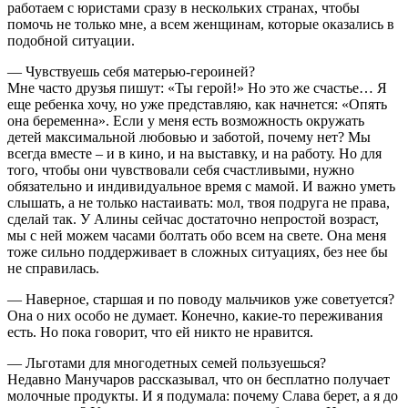
работаем с юристами сразу в нескольких странах, чтобы
помочь не только мне, а всем женщинам, которые оказались в
подобной ситуации.
— Чувствуешь себя матерью-героиней?
Мне часто друзья пишут: «Ты герой!» Но это же счастье… Я
еще ребенка хочу, но уже представляю, как начнется: «Опять
она беременна». Если у меня есть возможность окружать
детей максимальной любовью и заботой, почему нет? Мы
всегда вместе – и в кино, и на выставку, и на работу. Но для
того, чтобы они чувствовали себя счастливыми, нужно
обязательно и индивидуальное время с мамой. И важно уметь
слышать, а не только настаивать: мол, твоя подруга не права,
сделай так. У Алины сейчас достаточно непростой возраст,
мы с ней можем часами болтать обо всем на свете. Она меня
тоже сильно поддерживает в сложных ситуациях, без нее бы
не справилась.
— Наверное, старшая и по поводу мальчиков уже советуется?
Она о них особо не думает. Конечно, какие-то переживания
есть. Но пока говорит, что ей никто не нравится.
— Льготами для многодетных семей пользуешься?
Недавно Манучаров рассказывал, что он бесплатно получает
молочные продукты. И я подумала: почему Слава берет, а я до