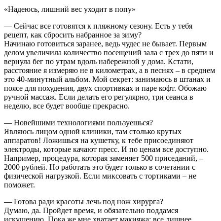
«Надеюсь, лишний вес уходит в попу»
— Сейчас все готовятся к пляжному сезону. Есть у тебя
рецепт, как сбросить набранное за зиму?
Начинаю готовиться заранее, ведь чудес не бывает. Первым
делом увеличила количество посещений зала с трех до пяти и
вернула бег по утрам вдоль набережной у дома. Кстати,
расстояние я измеряю не в километрах, а в песнях – в среднем
это 40-минутный альбом. Мой секрет: занимаюсь в штанах и
поясе для похудения, двух спортивках и паре кофт. Обожаю
ручной массаж. Если делать его регулярно, три сеанса в
неделю, все будет вообще прекрасно.
— Новейшими технологиями пользуешься?
Являюсь лицом одной клиники, там столько крутых
аппаратов! Ложишься на кушетку, к тебе присоединяют
электроды, которые качают пресс. И по ценам все доступно.
Например, процедура, которая заменяет 500 приседаний, –
2000 рублей. Но работать это будет только в сочетании с
физической нагрузкой. Если миксовать с тортиками – не
поможет.
— Готова ради красоты лечь под нож хирурга?
Думаю, да. Пройдет время, и обязательно поддамся
искушению. Пока же мне хватает макияжа: все лишнее