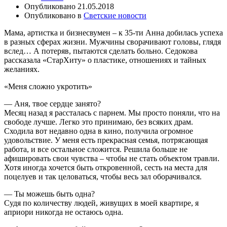
Опубликовано
21.05.2018
Опубликовано в
Светские новости
Мама, артистка и бизнесвумен – к 35-ти Анна добилась успеха
в разных сферах жизни. Мужчины сворачивают головы, глядя
вслед… А потеряв, пытаются сделать больно. Седокова
рассказала «СтарХиту» о пластике, отношениях и тайных
желаниях.
«Меня сложно укротить»
— Аня, твое сердце занято?
Месяц назад я рассталась с парнем. Мы просто поняли, что на
свободе лучше. Легко это принимаю, без всяких драм.
Сходила вот недавно одна в кино, получила огромное
удовольствие. У меня есть прекрасная семья, потрясающая
работа, и все остальное сложится. Решила больше не
афишировать свои чувства – чтобы не стать объектом травли.
Хотя иногда хочется быть откровенной, сесть на места для
поцелуев и так целоваться, чтобы весь зал оборачивался.
— Ты можешь быть одна?
Судя по количеству людей, живущих в моей квартире, я
априори никогда не остаюсь одна.