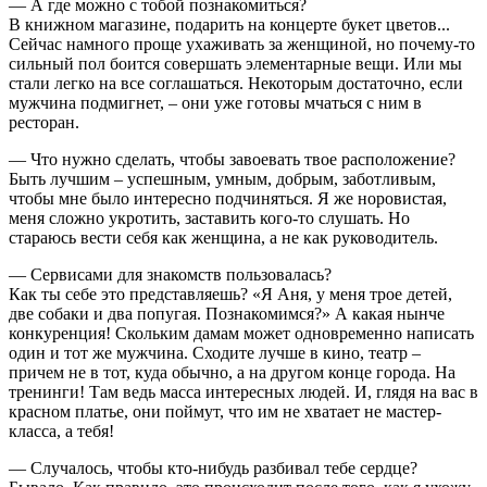
— А где можно с тобой познакомиться?
В книжном магазине, подарить на концерте букет цветов...
Сейчас намного проще ухаживать за женщиной, но почему-то
сильный пол боится совершать элементарные вещи. Или мы
стали легко на все соглашаться. Некоторым достаточно, если
мужчина подмигнет, – они уже готовы мчаться с ним в
ресторан.
— Что нужно сделать, чтобы завоевать твое расположение?
Быть лучшим – успешным, умным, добрым, заботливым,
чтобы мне было интересно подчиняться. Я же норовистая,
меня сложно укротить, заставить кого-то слушать. Но
стараюсь вести себя как женщина, а не как руководитель.
— Сервисами для знакомств пользовалась?
Как ты себе это представляешь? «Я Аня, у меня трое детей,
две собаки и два попугая. Познакомимся?» А какая нынче
конкуренция! Скольким дамам может одновременно написать
один и тот же мужчина. Сходите лучше в кино, театр –
причем не в тот, куда обычно, а на другом конце города. На
тренинги! Там ведь масса интересных людей. И, глядя на вас в
красном платье, они поймут, что им не хватает не мастер-
класса, а тебя!
— Случалось, чтобы кто-нибудь разбивал тебе сердце?