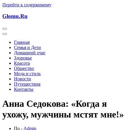
Перейти к содержимому
Glomu.Ru
Главная
Семья и Дети
Домашний очаг
Здоровье
Красота
Общество
Мода и стиль
Новости
Путешествия
Контакты
Анна Седокова: «Когда я
ухожу, мужчины мстят мне!»
По -
Admin