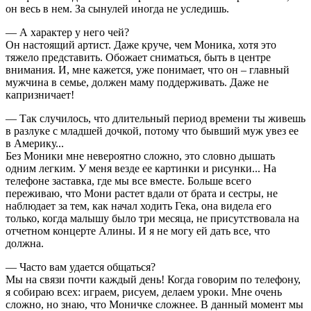
он весь в нем. За сынулей иногда не уследишь.
— А характер у него чей?
Он настоящий артист. Даже круче, чем Моника, хотя это
тяжело представить. Обожает сниматься, быть в центре
внимания. И, мне кажется, уже понимает, что он – главный
мужчина в семье, должен маму поддерживать. Даже не
капризничает!
— Так случилось, что длительный период времени ты живешь
в разлуке с младшей дочкой, потому что бывший муж увез ее
в Америку...
Без Моники мне невероятно сложно, это словно дышать
одним легким. У меня везде ее картинки и рисунки... На
телефоне заставка, где мы все вместе. Больше всего
переживаю, что Мони растет вдали от брата и сестры, не
наблюдает за тем, как начал ходить Гека, она видела его
только, когда малышу было три месяца, не присутствовала на
отчетном концерте Алины. И я не могу ей дать все, что
должна.
— Часто вам удается общаться?
Мы на связи почти каждый день! Когда говорим по телефону,
я собираю всех: играем, рисуем, делаем уроки. Мне очень
сложно, но знаю, что Моничке сложнее. В данный момент мы