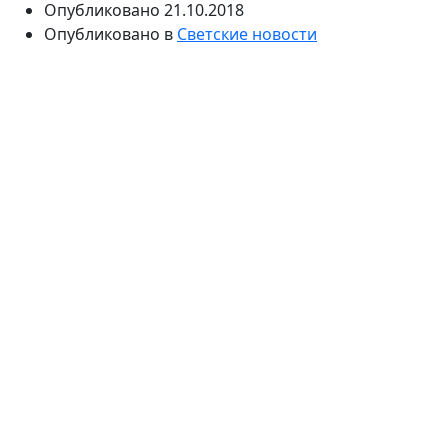
Опубликовано
21.10.2018
Опубликовано в
Светские новости
Анита Цой вчера почувствовала боли на концерте в
Краснодарском крае, после чего к ней приехали
медики и отвезли в больницу. Сегодня стало
известно, что певице предстоит операция в Москве,
хотя точного диагноза пока нет. Ближайшие
выступления своего тура Цой отменила.
Известная певица Анита Цой была вынужденно
госпитализирована с острым воспалительным
процессом. Друзья и коллеги певицы говорят о том,
что лучше не рисковать и провериться, а также ей
требуется провести операцию.