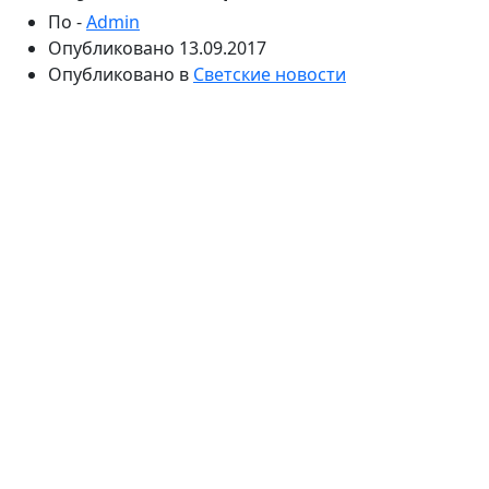
По -
Admin
Опубликовано
13.09.2017
Опубликовано в
Светские новости
В честь юбилея творческой деятельности певица
поделилась личным. Анита вспомнила, как
складывалась ее музыкальная карьера, а также
рассказала, что семья долго не могла понять такой
выбор.
В 2017 году Анита Цой празднует 20-летие
творческой карьеры. В 1997 году композиции с ее
дебютного альбома «Полет» звучали повсюду. Релиз
пластинки принес певице победу в номинации
«Открытие года» национальной музыкальной