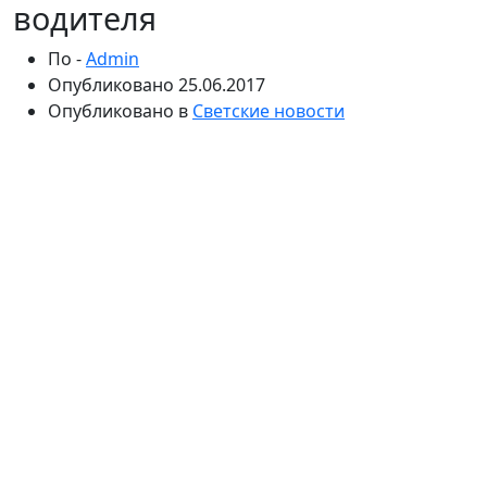
водителя
По -
Admin
Опубликовано
25.06.2017
Опубликовано в
Светские новости
Известная балерина отрицает свою причастность к
нападению на Александра Скиртача. Мужчина,
работавший у знаменитости, подвергся нападению
неизвестных злоумышленников. Он считает, что его
«заказали».
Бывший водитель Анастасии Волочковой Александр
Скиртач решил прервать молчание и подробно
рассказал о взаимоотношениях с балериной. По