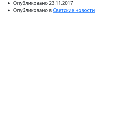
Опубликовано
23.11.2017
Опубликовано в
Светские новости
Телеведущая освоила новое ремесло. Анастасия
Трегубова прошла обучение на фотографа. Теперь
многодетная мама квалифицированный специалист
и готова применять навыки на практике.
Ведущая «Доброго утра» на Первом канале
Анастасия Трегубова сейчас находится на последних
месяцах беременности, но не сбавляет темпы
работы. Недавно телеведущая освоила новую
профессию: она получила диплом фотографа, и к ней
уже выстроилась очередь из коллег-ведущих и
артистов, желающих обновить свое портфолио. В