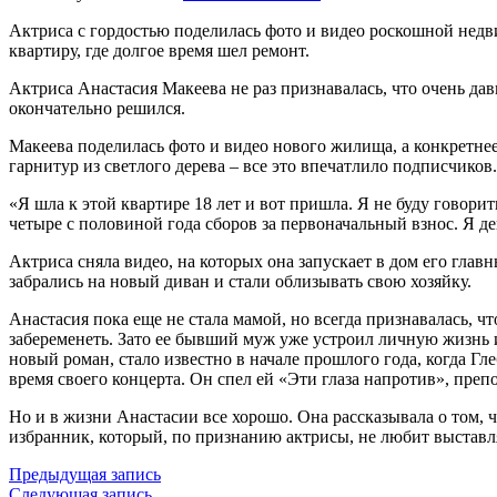
Актриса с гордостью поделилась фото и видео роскошной недви
квартиру, где долгое время шел ремонт.
Актриса Анастасия Макеева не раз признавалась, что очень дав
окончательно решился.
Макеева поделилась фото и видео нового жилища, а конкретне
гарнитур из светлого дерева – все это впечатлило подписчиков.
«Я шла к этой квартире 18 лет и вот пришла. Я не буду говорить
четыре с половиной года сборов за первоначальный взнос. Я дев
Актриса сняла видео, на которых она запускает в дом его гла
забрались на новый диван и стали облизывать свою хозяйку.
Анастасия пока еще не стала мамой, но всегда признавалась, чт
забеременеть. Зато ее бывший муж уже устроил личную жизнь и г
новый роман, стало известно в начале прошлого года, когда Гл
время своего концерта. Он спел ей «Эти глаза напротив», преп
Но и в жизни Анастасии все хорошо. Она рассказывала о том, 
избранник, который, по признанию актрисы, не любит выставл
Предыдущая запись
Следующая запись