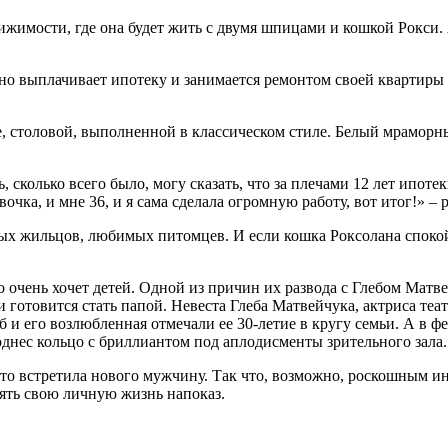
жимости, где она будет жить с двумя шпицами и кошкой Рокси. А
но выплачивает ипотеку и занимается ремонтом своей квартиры в
е, столовой, выполненной в классическом стиле. Белый мрамор
, сколько всего было, могу сказать, что за плечами 12 лет ипотек
очка, и мне 36, и я сама сделала огромную работу, вот итог!» – 
вных жильцов, любимых питомцев. И если кошка Роксолана спокой
о очень хочет детей. Одной из причин их развода с Глебом Матвей
отовится стать папой. Невеста Глеба Матвейчука, актриса театра
еб и его возлюбленная отмечали ее 30-летие в кругу семьи. А в
однес кольцо с бриллиантом под аплодисменты зрительного зала.
что встретила нового мужчину. Так что, возможно, роскошным ин
ять свою личную жизнь напоказ.