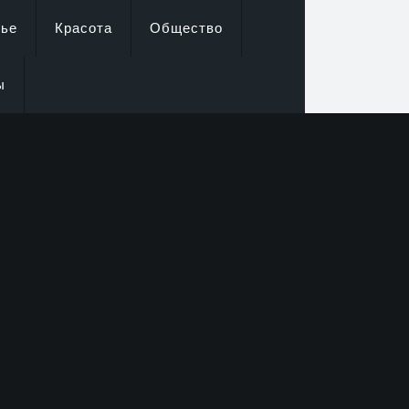
вье
Красота
Общество
ы