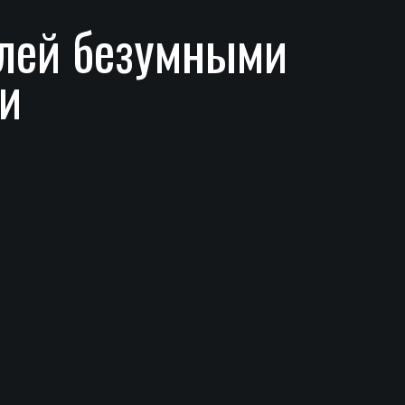
телей безумными
и